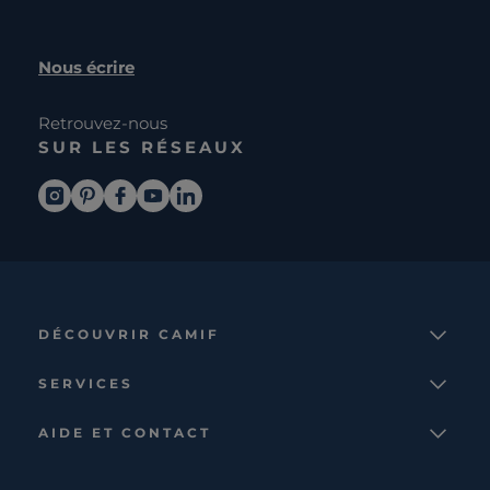
Nous écrire
Retrouvez-nous
SUR LES RÉSEAUX
DÉCOUVRIR CAMIF
La marque
SERVICES
Notre mission
Services et avantages
Nos collections
AIDE ET CONTACT
Comparateur
Le catalogue
Nous contacter
Cagnotte fidélité
Le blog