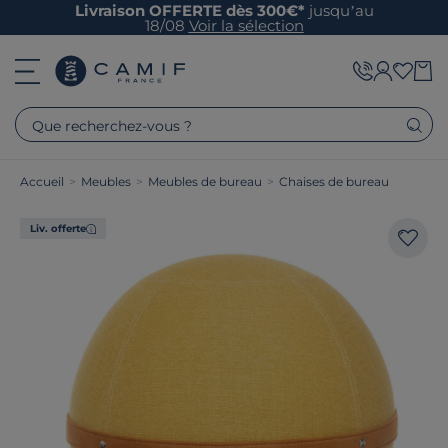
Livraison OFFERTE dès 300€*
jusqu’au
18/08
Voir la sélection
Que recherchez-vous ?
Accueil
>
Meubles
>
Meubles de bureau
>
Chaises de bureau
Liv. offerte