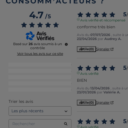
CONSOMM’ACTEURS ?
4.7
5
/
/
5
Avis vérifié et récompensé
conforme très bien
Avis du
07/07/2026
, suite à 
23/04/2026
par
Audrey A.
Basé sur
26
avis soumis à un
contrôle
Utile
(0)
Signaler
Voir tous les avis sur ce site
5
étoiles
20
5
/
4
étoiles
4
Avis vérifié
3
étoiles
2
BIEN
2
étoiles
0
Avis du
13/04/2026
, suite à 
1
étoile
0
23/01/2026
par
Valérie A.
Trier les avis
Utile
(0)
Signaler
5
/
Avis vérifié