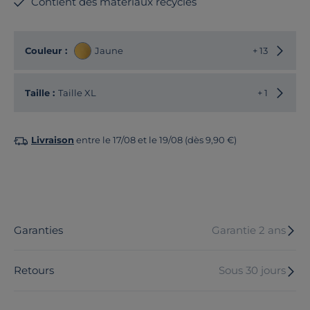
Contient des matériaux recyclés
Choisir
Couleur :
Jaune
+ 13
Choisir
Taille :
Taille XL
+ 1
Livraison
entre le 17/08 et le 19/08 (dès 9,90 €)
Garanties
Garantie 2 ans
Retours
Sous 30 jours