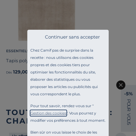
Continuer sans accepter
Chez Camif pas de surprise dans la
ESSENTIELS PAR CAMIF
recette : nous utilisons des cookies
Tapis polyester recyclé uni Bao
propres et des cookies tiers pour
129,00 €
optimiser les fonctionnalités du site,
Dès
élaborer des statistiques ou vous
proposer les articles ou publicités qui
-5%
vous correspondent le plus.
P
O
Pour tout savoir, rendez-vous sur "
U
TOUTE NOTRE OFFRE :
R
Gestion des cookies
". Vous pourrez y
V
O
CHAISES DE BUREAU
modifier vos préférences à tout moment.
U
S
Bien sûr on vous laisse le choix de les
Liv. offerte
Liv. offerte