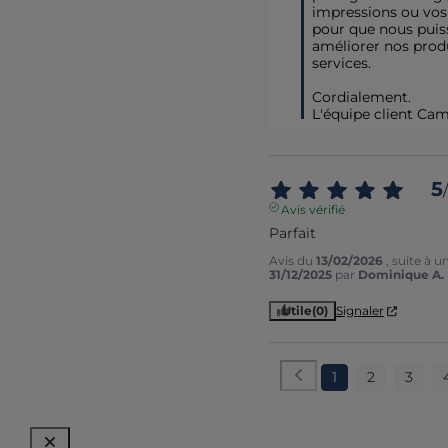
impressions ou vos
pour que nous puiss
améliorer nos produ
services. 

Cordialement.

L'équipe client Cam
5
/
Avis vérifié
Parfait
Avis du
13/02/2026
, suite à 
31/12/2025
par
Dominique A.
Utile
(0)
Signaler
1
2
3