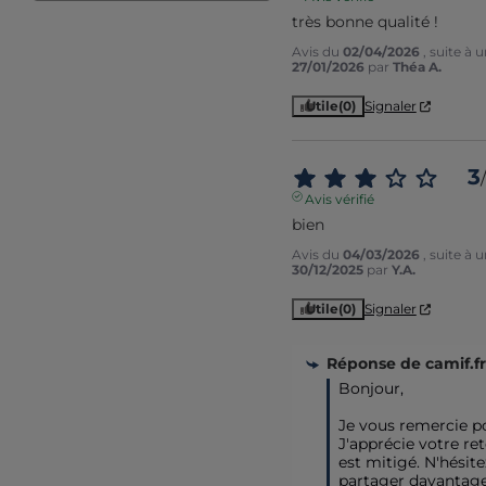
très bonne qualité !
Avis du
02/04/2026
, suite à
27/01/2026
par
Théa A.
Utile
(0)
Signaler
3
/
Avis vérifié
bien
Avis du
04/03/2026
, suite à
30/12/2025
par
Y.A.
Utile
(0)
Signaler
Réponse de
camif.fr
Bonjour,

Je vous remercie pou
J'apprécie votre ret
est mitigé. N'hésite
partager davantage