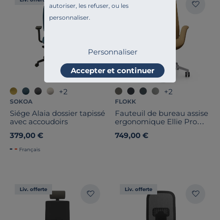
autoriser, les refuser, ou les
personnaliser.
Personnaliser
Accepter et continuer
+2
+2
SOKOA
FLOKK
Siége Alaia dossier tapissé
Fauteuil de bureau assise
avec accoudoirs
ergonomique Ellie Pro
10ST
379,00 €
749,00 €
Français
Liv. offerte
Liv. offerte