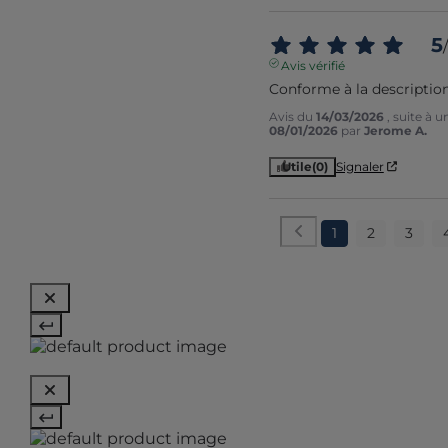
5
/
Avis vérifié
Conforme à la description
Avis du
14/03/2026
, suite à 
08/01/2026
par
Jerome A.
Utile
(0)
Signaler
1
2
3