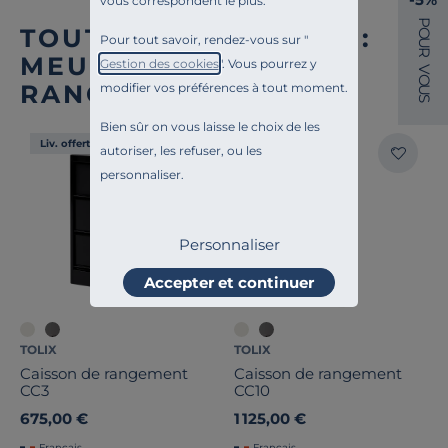
vous correspondent le plus.
P
TOUTE NOTRE OFFRE :
O
Pour tout savoir, rendez-vous sur "
U
R
MEUBLES DE
Gestion des cookies
". Vous pourrez y
V
O
RANGEMENT BUREAU
modifier vos préférences à tout moment.
U
S
Bien sûr on vous laisse le choix de les
Liv. offerte
Liv. offerte
autoriser, les refuser, ou les
personnaliser.
Personnaliser
Accepter et continuer
TOLIX
TOLIX
Caisson de rangement
Caisson de rangement
CC3
CC10
675,00 €
1 125,00 €
Français
Français