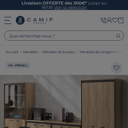
Livraison OFFERTE dès 300€*
jusqu’au
18/08
Voir la sélection
Que recherchez-vous ?
Accueil
>
Meubles
>
Meubles de bureau
>
Meubles de rangement bur
Liv. offerte