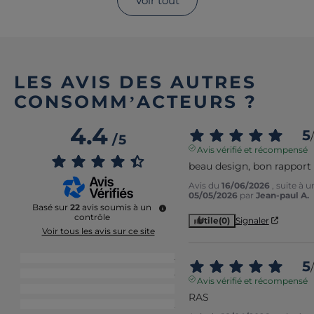
Voir tout
LES AVIS DES AUTRES
CONSOMM’ACTEURS ?
4.4
5
/
/
5
Avis vérifié et récompensé
beau design, bon rapport 
Avis du
16/06/2026
, suite à 
05/05/2026
par
Jean-paul A.
Basé sur
22
avis soumis à un
contrôle
Utile
(0)
Signaler
Voir tous les avis sur ce site
5
étoiles
14
5
/
4
étoiles
5
Avis vérifié et récompensé
3
étoiles
1
RAS
2
étoiles
2