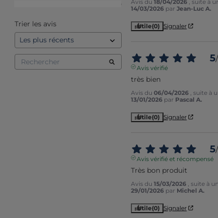
Avis du
18/04/2026
, suite à 
1
étoile
0
14/03/2026
par
Jean-Luc A.
Trier les avis
Utile
(0)
Signaler
5
/
Avis vérifié
très bien
Avis du
06/04/2026
, suite à
13/01/2026
par
Pascal A.
Utile
(0)
Signaler
5
/
Avis vérifié et récompensé
Très bon produit
Avis du
15/03/2026
, suite à 
29/01/2026
par
Michel A.
Utile
(0)
Signaler