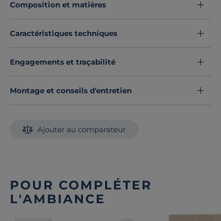
Composition et matières
avec le mélange de la finition bois clair et des touches
de noir. Il présente 2 portes avec 1 grande étagère
réglable.
Caractéristiques techniques
Découvrez toute notre sélection :
Meubles de rangement bureau
Engagements et traçabilité
Montage et conseils d'entretien
Ajouter au comparateur
POUR COMPLÉTER
L'AMBIANCE