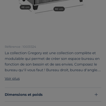
Référence : 10031324
La collection Gregory est une collection complète et
modulable qui permet de créer son espace bureau en
fonction de son besoin et de ses envies. Composez le
bureau qu’il vous faut ! Bureau droit, bureau d’angle
et plusieurs meubles de rangement : une collection
Voir plus
idéale pour aménager un bel espace de travail à la
maison.
Le rangement 2 portes Gregory est un meuble de
Dimensions et poids
rangement pratique et avec un beau volume de
rangement. Il s’inscrit dans un style contemporain,