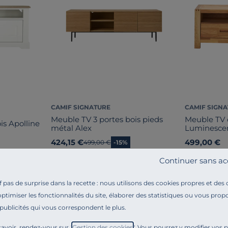
CAMIF SIGNATURE
CAMIF SIGN
Meuble TV 3 portes bois pieds
Meuble TV 
is Apolline
métal Alex
Luminesce
424,15 €
499,00 €
Ancien prix
499,00 €
-15%
Continuer sans ac
pas de surprise dans la recette : nous utilisons des cookies propres et des
optimiser les fonctionnalités du site, élaborer des statistiques ou vous propo
 publicités qui vous correspondent le plus.
avoir, rendez-vous sur "
Gestion des cookies
". Vous pourrez y modifier vos 