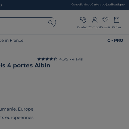
on
Conseils déco
Carte cadeau
Boutique
Contact
Compte
Favoris
Panier
e in France
C • PRO
4.3
/
5
-
4
avis
s 4 portes Albin
umanie, Europe
rêts européennes