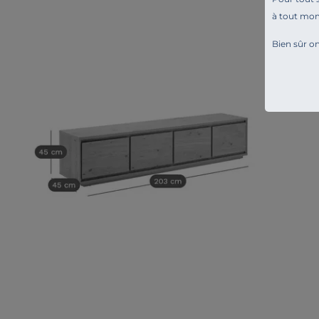
à tout mo
Bien sûr on