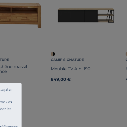
ATURE
CAMIF SIGNATURE
chêne massif
Meuble TV Albi 190
nce
849,00 €
cepter
 cookies
ser les
préférences