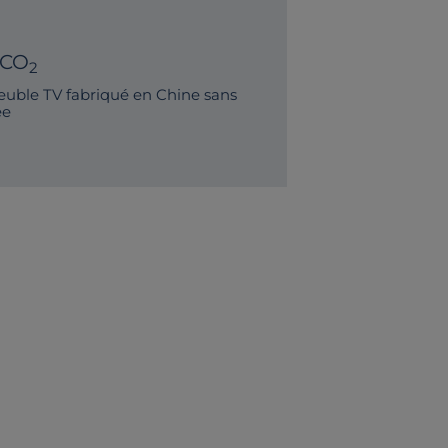
 CO
2
uble TV fabriqué en Chine sans
ée