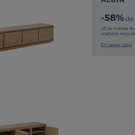
ALBIN
-58%
de
VS le même me
matière recycl
En savoir plus