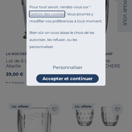
P
O
Pour tout savoir, rendez-vous sur "
U
R
Gestion des cookies
". Vous pourrez y
V
O
modifier vos préférences à tout moment.
U
S
Bien sûr on vous laisse le choix de les
autoriser, les refuser, ou les
personnaliser.
LA ROCHERE
ESSENTIELS PAR CAMIF
Lot de 6 Long Drink
Lot de 6 long drink
Abeille
Boudoir - LA ROCHERE
Personnaliser
39,00 €
45,00 €
Accepter et continuer
Français
Français
Liv. offerte
Liv. offerte