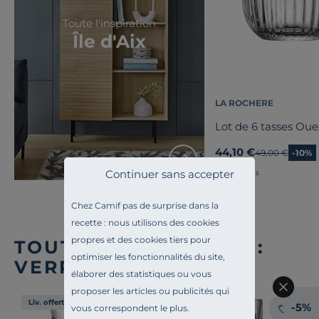
Toute l'inspiration
Île d'Aix
LA ROCHERE
Lot de 6 tasses Oue
44,10 €
Ancien prix
49,00 €
-10%
Continuer sans accepter
Français
Chez Camif pas de surprise dans la
recette : nous utilisons des cookies
propres et des cookies tiers pour
TOUTE NOTRE OFFRE :
optimiser les fonctionnalités du site,
VERRES
élaborer des statistiques ou vous
proposer les articles ou publicités qui
Liv. offerte
-5%
vous correspondent le plus.