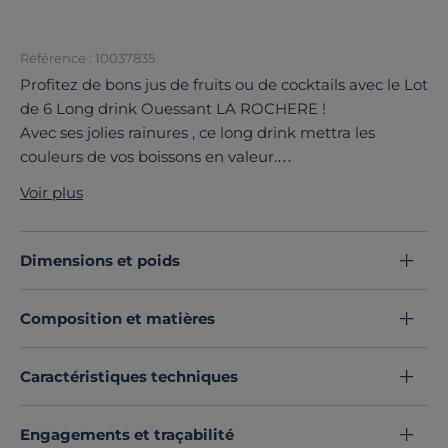
Référence : 10037835
Profitez de bons jus de fruits ou de cocktails avec le Lot
de 6 Long drink Ouessant LA ROCHERE !
Avec ses jolies rainures , ce long drink mettra les
couleurs de vos boissons en valeur.
La collection Ouessant est inspirée des traditionnels
Voir plus
canots bretons dont la cale est constituée de petites
lattes de bois ordonnées avec minutie. À l’image de la
petite île Ouessant qui se situe à la pointe du Finistère,
Dimensions et poids
la collection exprime une forme de rudesse naturelle
alliée à une authenticité pure.
Composition et matières
Découvrez toute notre sélection :
Verres
Caractéristiques techniques
Engagements et traçabilité