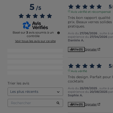
5
5
/
/
5
Avis vérifié et récompensé
Très bon rapport qualité 
prix. Beaux verres solides 
pratiques.
Basé sur
3
avis soumis à un
Avis du
27/06/2026
, suite à 
contrôle
expérience du
27/04/2026
pa
Danièle A.
Voir tous les avis sur ce site
Utile
(0)
Signaler
5
étoiles
3
4
étoiles
0
3
étoiles
0
5
/
2
étoiles
0
Avis vérifié
1
étoile
0
Très design. Parfait pour l
cocktails
Trier les avis
Avis du
25/09/2025
, suite à u
expérience du
20/08/2025
pa
Sophie A.
Utile
(0)
Signaler