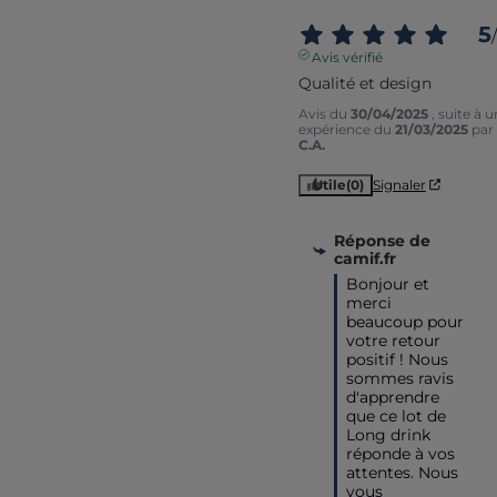
5
/
Avis vérifié
Qualité et design
Avis du
30/04/2025
, suite à 
expérience du
21/03/2025
par
C.A.
Utile
(0)
Signaler
Réponse de
camif.fr
Bonjour et 
merci 
beaucoup pour 
votre retour 
positif ! Nous 
sommes ravis 
d'apprendre 
que ce lot de 
Long drink 
réponde à vos 
attentes. Nous 
vous 