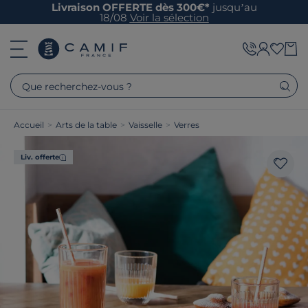
Livraison OFFERTE dès 300€*
jusqu’au
18/08
Voir la sélection
Que recherchez-vous ?
Accueil
>
Arts de la table
>
Vaisselle
>
Verres
Liv. offerte