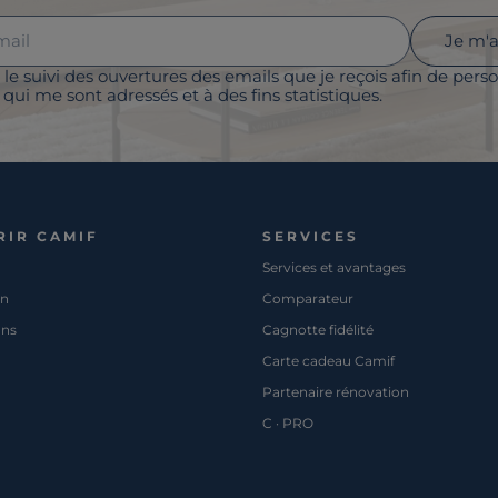
Je m'
 le suivi des ouvertures des emails que je reçois afin de perso
qui me sont adressés et à des fins statistiques.
RIR CAMIF
SERVICES
Services et avantages
on
Comparateur
ons
Cagnotte fidélité
Carte cadeau Camif
Partenaire rénovation
C · PRO