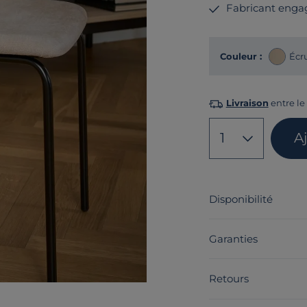
Fabricant enga
Couleur :
Écr
Livraison
entre le 
1
A
Disponibilité
Garanties
Retours