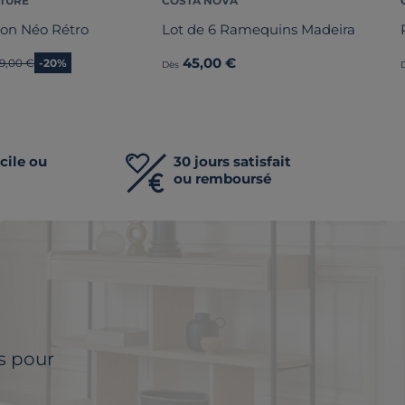
ATURE
COSTA NOVA
ton Néo Rétro
Lot de 6 Ramequins Madeira
45,00 €
ncien prix
9,00 €
-20%
Dès
cile ou
30 jours satisfait
ou remboursé
ls pour