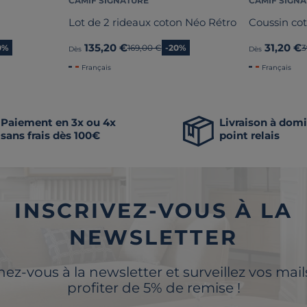
CAMIF SIGNATURE
CAMIF SIGN
Lot de 2 rideaux coton Néo Rétro
Coussin co
135,20 €
31,20 €
0%
Ancien prix
169,00 €
-20%
A
3
Dès
Dès
Français
Français
Paiement en 3x ou 4x
Livraison à domi
sans frais dès 100€
point relais
INSCRIVEZ-VOUS À LA
NEWSLETTER
z-vous à la newsletter et surveillez vos mai
profiter de 5% de remise !