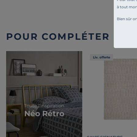
à tout mo
Bien sûr on
POUR COMPLÉTER L'A
Liv. offerte
Toute l'inspiration
Néo Rétro