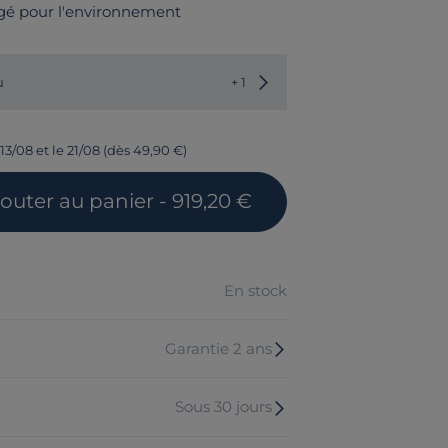
gé pour l'environnement
Choisir une autre couleur
u
+ 1
13/08 et le 21/08 (dès 49,90 €)
jouter
au panier
- 919,20 €
En stock
Garantie 2 ans
Sous 30 jours