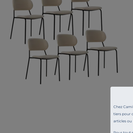
Chez Camif 
tiers pour 
articles ou
Pour tout s