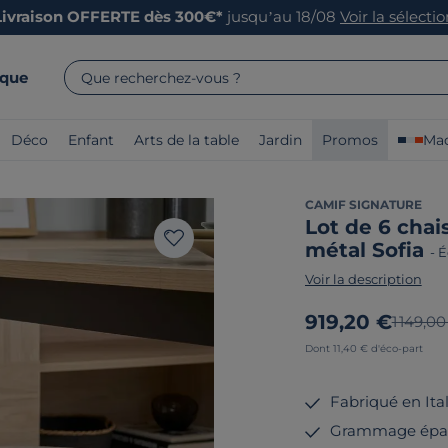
Livraison OFFERTE dès 300€*
jusqu’au 18/08
Voir la sélecti
rque
Que recherchez-vous ?
Déco
Enfant
Arts de la table
Jardin
Promos
Mad
CAMIF SIGNATURE
Lot de 6 chai
métal Sofia
-
É
Voir la description
Nouveau prix
919,20 €
Ancien 
1 149,00
Dont 11,40 € d'éco-part
Fabriqué en Ita
Grammage épa