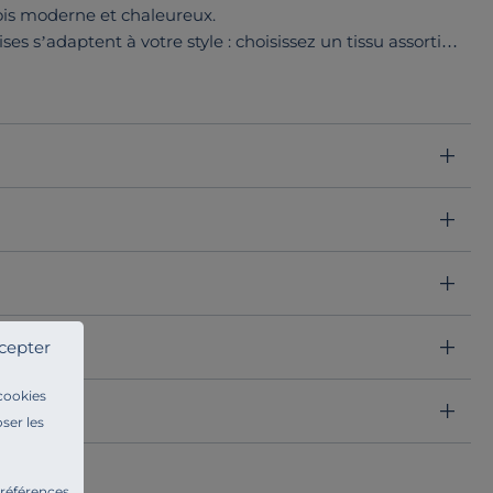
fois moderne et chaleureux.
ises s’adaptent à votre style : choisissez un tissu assorti
cage de
chêne ou de noyer
pour une touche plus
égration facile dans tout type de décoration, qu’elle soit
lliant esthétique,
confort et qualité italienne
pour des
er
cepter
 cookies
ser les
préférences