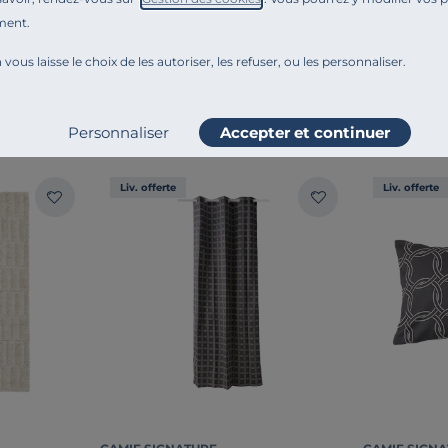
Ajouter au comparateur
ment.
 vous laisse le choix de les autoriser, les refuser, ou les personnaliser.
MBIANCE
Personnaliser
Accepter et continuer
Liv. offerte
Liv. offerte