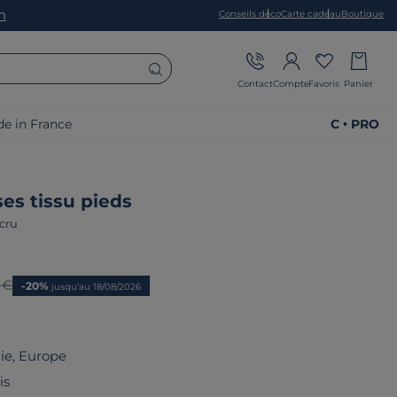
on
Conseils déco
Carte cadeau
Boutique
Contact
Compte
Favoris
Panier
e in France
C • PRO
ses tissu pieds
cru
prix
 €
-20%
jusqu'au 18/08/2026
lie, Europe
is