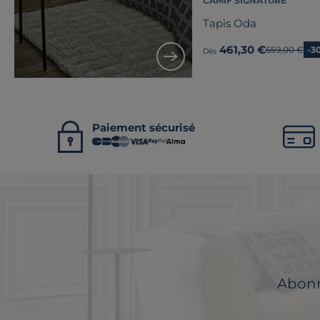
CAMIF SIGNATURE
Tapis Oda
461,30 €
Ancien prix
659,00 €
-3
Dès
Paiement sécurisé
Abonne