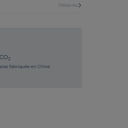
Débarras
 CO
2
ise fabriquée en Chine