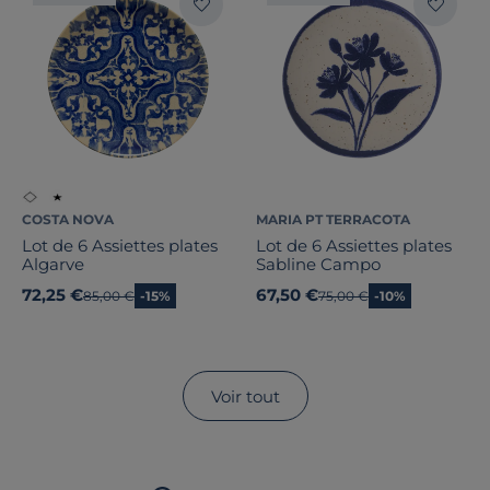
COSTA NOVA
MARIA PT TERRACOTA
Lot de 6 Assiettes plates
Lot de 6 Assiettes plates
Algarve
Sabline Campo
72,25 €
67,50 €
Ancien prix
85,00 €
-15%
Ancien prix
75,00 €
-10%
Voir tout