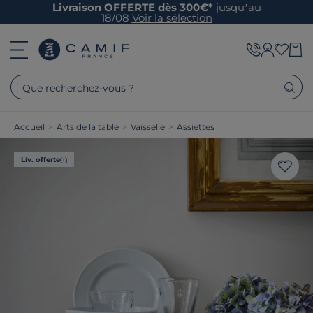
Livraison OFFERTE dès 300€*
jusqu’au
18/08
Voir la sélection
Que recherchez-vous ?
Accueil
>
Arts de la table
>
Vaisselle
>
Assiettes
Liv. offerte