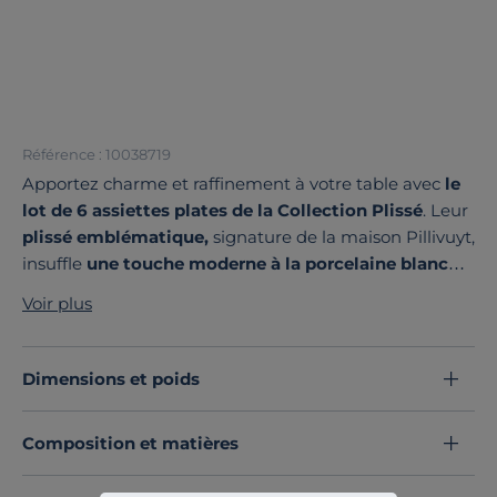
Référence : 10038719
Apportez charme et raffinement à votre table avec
le
lot de 6 assiettes plates de la Collection Plissé
. Leur
plissé emblématique,
signature de la maison Pillivuyt,
insuffle
une touche moderne à la porcelaine blanche
intemporelle.
Avec leur
design épuré
, elles
Voir plus
deviennent la toile parfaite pour mettre en valeur vos
plats, qu’il s’agisse d’entrées gourmandes, de salades
délicates ou de plats principaux raffinés.
Dimensions et poids
Parfaites pour un usage quotidien comme pour les
grandes occasions, ces assiettes allient
élégance et
Composition et matières
fonctionnalité
. Et quand le repas s’achève, elles
passent au
lave-vaisselle en toute simplicité.