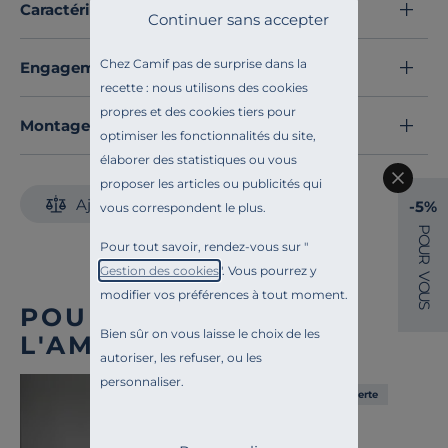
Fabriquées avec soin en France,
elles incarnent un
Caractéristiques techniques
Continuer sans accepter
savoir-faire porcelainier d’exception.
Faites entrer
l’élégance à la française
dans votre
Chez Camif pas de surprise dans la
Engagements et traçabilité
quotidien avec ce lot de 6 assiettes plates Plissé
recette : nous utilisons des cookies
PILLIVUYT, et transformez chaque repas en un
propres et des cookies tiers pour
moment d’exception.
Montage et conseils d'entretien
optimiser les fonctionnalités du site,
Découvrez toute notre sélection :
Assiettes
élaborer des statistiques ou vous
proposer les articles ou publicités qui
Ajouter au comparateur
-5%
vous correspondent le plus.
P
O
Pour tout savoir, rendez-vous sur "
U
R
Gestion des cookies
". Vous pourrez y
V
O
modifier vos préférences à tout moment.
U
S
POUR COMPLÉTER
Bien sûr on vous laisse le choix de les
L'AMBIANCE
autoriser, les refuser, ou les
personnaliser.
Liv. offerte