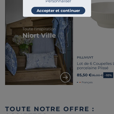
Personnaliser
Accepter et continuer
Toute l'inspiration
Niort Ville
PILLIVUYT
Lot de 6 Coupelles
porcelaine Plissé
85,50 €
Ancien prix
95,00 €
-10%
Français
TOUTE NOTRE OFFRE :