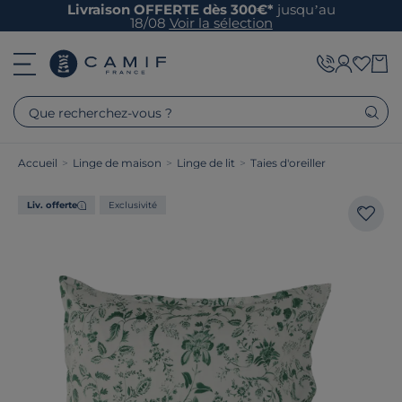
Livraison OFFERTE dès 300€*
jusqu’au
18/08
Voir la sélection
Que recherchez-vous ?
Accueil
>
Linge de maison
>
Linge de lit
>
Taies d'oreiller
Liv. offerte
Exclusivité