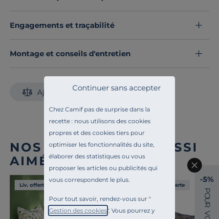
Engagements et traçabilité
Montage et conseils d'entretien
Continuer sans accepter
Ajouter au comparateur
Chez Camif pas de surprise dans la
recette : nous utilisons des cookies
propres et des cookies tiers pour
NOS CLIENTS ONT AUSSI
optimiser les fonctionnalités du site,
élaborer des statistiques ou vous
AIMÉ
proposer les articles ou publicités qui
-5%
vous correspondent le plus.
Liv. offerte
Liv. offerte
P
O
Pour tout savoir, rendez-vous sur "
U
R
Gestion des cookies
". Vous pourrez y
V
O