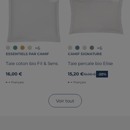
+6
+6
ESSENTIELS PAR CAMIF
CAMIF SIGNATURE
Taie coton bio Fil & Sens
Taie percale bio Elise
16,00 €
15,20 €
Ancien prix
19,00 €
-20%
Français
Français
Voir tout