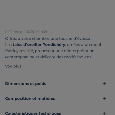
Référence : 100391894138
Offrez à votre chambre une touche d’évasion.
Les
taies d’oreiller Pondichéry
, ornées d’un motif
Paisley revisité, proposent une réinterprétation
contemporaine et délicate des motifs indiens.
Fabriquées en France
, elles sont confectionnées en
Voir plus
satin de coton
, une matière au
toucher soyeux
et à
l’allure raffinée.
Appréciez le confort et le charme intemporel d’une
Dimensions et poids
matière pensée pour allier esthétisme et qualité.
Découvrez toute notre sélection :
Taies d'oreiller
Composition et matières
Caractéristiques techniques