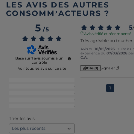
LES AVIS DES AUTRES
CONSOMM’ACTEURS ?
5
5
/
/
5
Avis vérifié et récompensé
Très agréable au toucher
Avis du
10/05/2026
, suite à u
expérience du
07/03/2026
pa
C.A.
Basé sur
1
avis soumis à un
contrôle
Utile
(0)
Signaler
Voir tous les avis sur ce site
5
étoiles
1
4
étoiles
0
1
3
étoiles
0
2
étoiles
0
1
étoile
0
Trier les avis