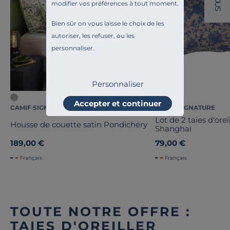
modifier vos préférences à tout moment.
U
S
Bien sûr on vous laisse le choix de les
autoriser, les refuser, ou les
personnaliser.
Personnaliser
Accepter et continuer
CAMIF SIGNATURE
CAMIF SIGNATURE
Lot de 2 taies d'orei
Housse de couette satin Pondichéry
Shanghai
189,00 €
79,00 €
Français
Français
TOUTE NOTRE OFFRE :
TAIES D'OREILLER