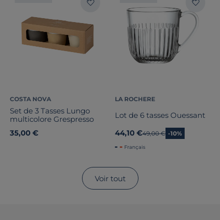
COSTA NOVA
LA ROCHERE
Set de 3 Tasses Lungo
Lot de 6 tasses Ouessant
multicolore Grespresso
35,00 €
44,10 €
Ancien prix
49,00 €
-10%
Français
Voir tout