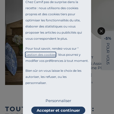
Chez Camif pas de surprise dans la
recette : nous utilisons des cookies
propres et des cookies tiers pour
optimiser les fonctionnalités du site,
élaborer des statistiques ou vous
Toute l'inspiration
proposer les articles ou publicités qui
Niort Ville
-5%
vous correspondent le plus.
P
O
Pour tout savoir, rendez-vous sur "
U
R
Gestion des cookies
". Vous pourrez y
V
PILLIVUYT
O
modifier vos préférences à tout moment.
U
Lot de 6 Assiettes 
S
porcelaine Plissé
Bien sûr on vous laisse le choix de les
95,00 €
autoriser, les refuser, ou les
Français
personnaliser.
Personnaliser
TOUTE NOTRE OFFRE :
Accepter et continuer