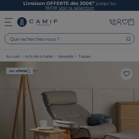
Livraison OFFERTE dès 300€*
jusqu’au
18/08
Voir la sélection
Que recherchez-vous ?
Accueil
>
Arts de la table
>
Vaisselle
>
Tasses
Liv. offerte