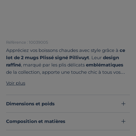
Référence : 10039005
Appréciez vos boissons chaudes avec style grâce à
ce
lot de 2 mugs Plissé signé Pillivuyt
. Leur
design
raffiné
, marqué par les plis délicats
emblématiques
de la collection, apporte une touche chic à tous vos
instants café, thé ou chocolat chaud.
Voir plus
Façonnés en France
, ces mugs en
porcelaine blanche
haut de gamme
allient beauté
intemporelle et
robustesse
. Non poreux,
résistants aux chocs
Dimensions et poids
thermiques et compatibles lave-vaisselle, micro-
ondes et four, ils sont conçus pour durer.
Composition et matières
Avec leur forme ergonomique, leur anse confortable et
leur
contenance généreuse,
ils sont parfaits pour