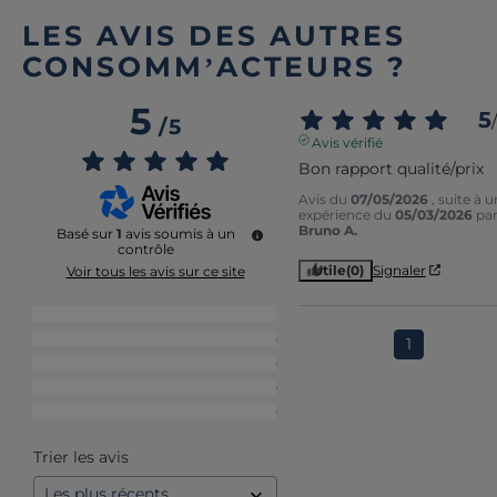
LES AVIS DES AUTRES
CONSOMM’ACTEURS ?
5
5
/
/
5
Avis vérifié
Bon rapport qualité/prix
Avis du
07/05/2026
, suite à 
expérience du
05/03/2026
pa
Bruno A.
Basé sur
1
avis soumis à un
contrôle
Utile
(0)
Signaler
Voir tous les avis sur ce site
5
étoiles
1
4
étoiles
0
1
3
étoiles
0
2
étoiles
0
1
étoile
0
Trier les avis