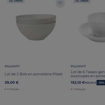
Liv. offerte
Liv. offerte
PILLIVUYT
PILLIVUYT
Lot de 6 Tasses gen
Lot de 2 Bols en porcelaine Plissé
soucoupes en porcel
39,00 €
152,10 €
Ancien prix
169,00 €
-10%
Français
Français