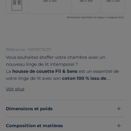
Référence : 100191731271
Vous souhaitez étoffer votre chambre avec un
nouveau linge de lit intemporel ?
La
housse de couette Fil & Sens
est un essentiel de
votre linge de lit avec son
coton 100 % issu de
l’agriculture biologique
et son tissage 57 fils/cm².
Voir plus
Disponible dans une
large palette de couleurs et de
dimensions
, elle se marie en mix and match à toutes
les autres pièces de votre linge. Son petit plus ? Elle est
Dimensions et poids
fabriquée avec son soin en France
.
Craquez pour cette housse de couette au charme
Composition et matières
immuable.