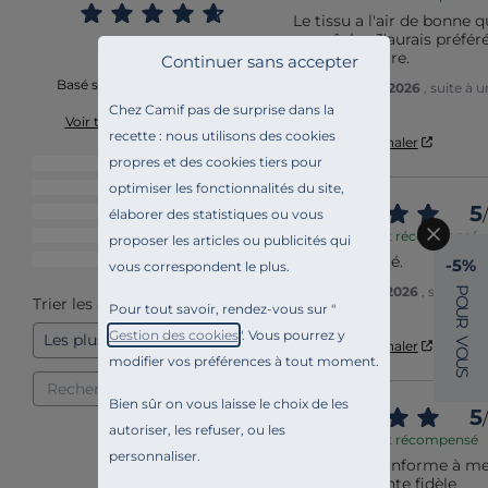
Le tissu a l'air de bonne q
peu rêche. J'aurais préfér
plus vers l'ocre.
Continuer sans accepter
Basé sur
358
avis soumis à
Avis du
20/07/2026
, suite à
un contrôle
Marine A.
Chez Camif pas de surprise dans la
Voir tous les avis sur ce site
recette : nous utilisons des cookies
Utile
(0)
Signaler
propres et des cookies tiers pour
5
étoiles
275
optimiser les fonctionnalités du site,
4
étoiles
59
5
3
étoiles
13
/
élaborer des statistiques ou vous
Avis vérifié et récompensé
2
étoiles
5
proposer les articles ou publicités qui
Bonne qualité.
1
étoile
6
-5%
vous correspondent le plus.
Avis du
19/07/2026
, suite à 
P
Trier les avis
O
Anne A.
Pour tout savoir, rendez-vous sur "
U
R
Gestion des cookies
". Vous pourrez y
V
Utile
(0)
Signaler
O
modifier vos préférences à tout moment.
U
S
Bien sûr on vous laisse le choix de les
5
/
autoriser, les refuser, ou les
Avis vérifié et récompensé
personnaliser.
tout à fait conforme à mes
suis une cliente fidèle