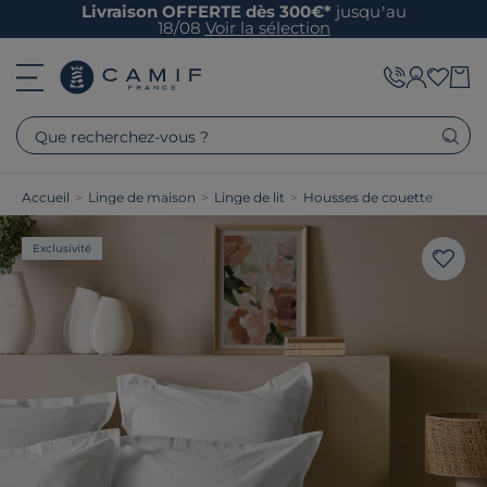
Livraison OFFERTE dès 300€*
jusqu’au
18/08
Voir la sélection
Que recherchez-vous ?
Accueil
>
Linge de maison
>
Linge de lit
>
Housses de couette
Exclusivité