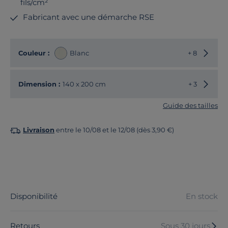
fils/cm²
Fabricant avec une démarche RSE
Choisir
Couleur :
Blanc
+ 8
Choisir
Dimension :
140 x 200 cm
+ 3
Guide des tailles
Livraison
entre le 10/08 et le 12/08 (dès 3,90 €)
Disponibilité
En stock
Retours
Sous 30 jours