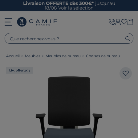
Livraison OFFERTE dès 300€*
jusqu’au
18/08
Voir la sélection
Que recherchez-vous ?
Accueil
>
Meubles
>
Meubles de bureau
>
Chaises de bureau
Liv. offerte