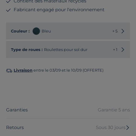
Contient des matériaux recyclés
Fabricant engagé pour l'environnement
Choisir
Couleur :
Bleu
+ 5
Choisir
Type de roues :
Roulettes pour sol dur
+ 1
Livraison
entre le 03/09 et le 10/09 (OFFERTE)
Garanties
Garantie 5 ans
Retours
Sous 30 jours