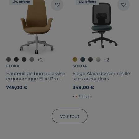
Liv. offerte
Liv. offerte
+2
+2
FLOKK
SOKOA
Fauteuil de bureau assise
Siége Alaia dossier résille
ergonomique Ellie Pro
sans accoudoirs
10ST
749,00 €
349,00 €
Français
Voir tout