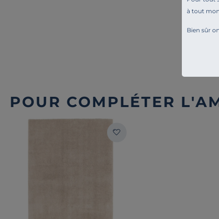
à tout mo
Bien sûr on
POUR COMPLÉTER L'A