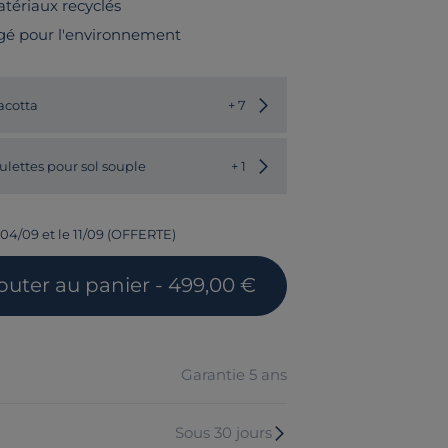
tériaux recyclés
gé pour l'environnement
Choisir une autre couleur
acotta
+ 7
Choisir une autre valeur
ulettes pour sol souple
+ 1
 04/09 et le 11/09 (OFFERTE)
outer
au panier
- 499,00 €
Garantie 5 ans
Sous 30 jours