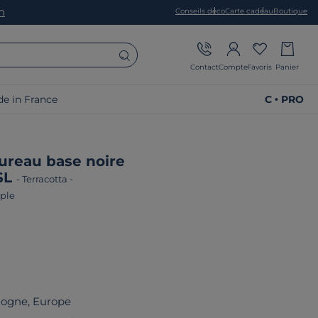
on
Conseils déco
Carte cadeau
Boutique
Contact
Compte
Favoris
Panier
e in France
C • PRO
ureau base noire
SL
-
Terracotta
-
uple
logne, Europe