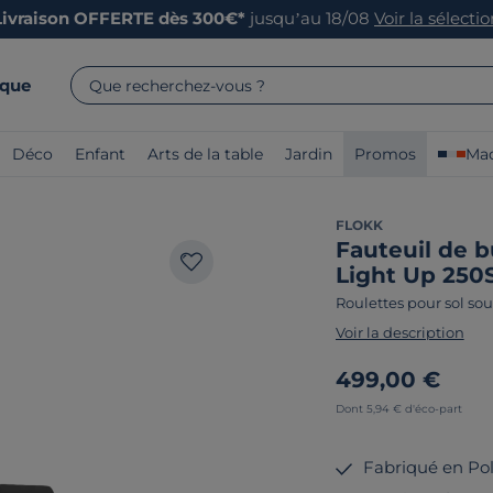
Livraison OFFERTE dès 300€*
jusqu’au 18/08
Voir la sélecti
rque
Que recherchez-vous ?
Déco
Enfant
Arts de la table
Jardin
Promos
Mad
FLOKK
Fauteuil de b
Light Up 250
Roulettes pour sol so
Voir la description
499,00 €
Dont 5,94 € d'éco-part
Fabriqué en Po