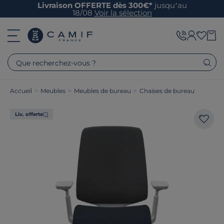
Livraison OFFERTE dès 300€*
jusqu’au
18/08
Voir la sélection
Que recherchez-vous ?
Accueil
>
Meubles
>
Meubles de bureau
>
Chaises de bureau
Liv. offerte