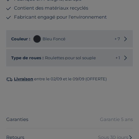
Contient des matériaux recyclés
Fabricant engagé pour l'environnement
Choisir
Couleur :
Bleu Foncé
+ 7
Choisir
Type de roues :
Roulettes pour sol souple
+ 1
Livraison
entre le 02/09 et le 09/09 (OFFERTE)
Garanties
Garantie 5 ans
Retours
Sous 30 jours