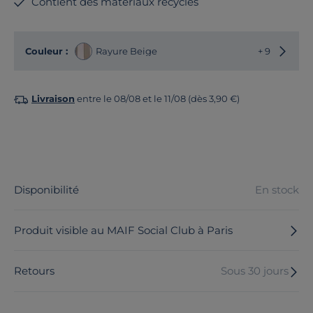
Contient des matériaux recyclés
Choisir
Couleur :
Rayure Beige
+ 9
Livraison
entre le 08/08 et le 11/08 (dès 3,90 €)
Disponibilité
En stock
Produit visible au MAIF Social Club à Paris
Retours
Sous 30 jours