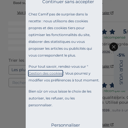
Continuer sans accepter
par
Nathalie A.
Basé sur
34
avis soumis à un
contrôle
Voir tous les avis sur ce site
Utile
(0)
Signaler
Chez Camif pas de surprise dans la
recette : nous utilisons des cookies
5
étoiles
24
propres et des cookies tiers pour
4
étoiles
6
5
/
optimiser les fonctionnalités du site,
3
étoiles
2
Avis vérifié et récompensé
élaborer des statistiques ou vous
2
étoiles
0
Coussin d extérieur agréab
proposer les articles ou publicités qui
1
étoile
2
Avis du
22/06/2026
, suite à
-5%
vous correspondent le plus.
par
Sophie A.
Trier les avis
P
O
Utile
(0)
Signaler
Pour tout savoir, rendez-vous sur "
U
R
Gestion des cookies
". Vous pourrez y
V
O
modifier vos préférences à tout moment.
U
5
S
/
Avis vérifié et récompensé
Bien sûr on vous laisse le choix de les
Bon rapport qualité/prix. 
autoriser, les refuser, ou les
photo du site. Utilisé pou
personnaliser.
Avis du
10/05/2026
, suite à 
par
Odile A.
Personnaliser
Utile
(0)
Signaler