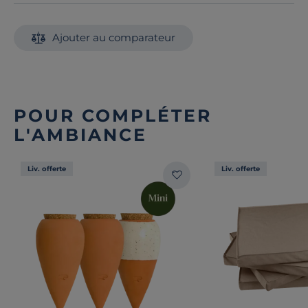
Alors n'hésitez plus et prenez place dans votre nouvel
havre de paix signé Camif.
Découvrez toute notre sélection :
Ajouter au comparateur
Coussins palettes et poufs
POUR COMPLÉTER
L'AMBIANCE
Liv. offerte
Liv. offerte