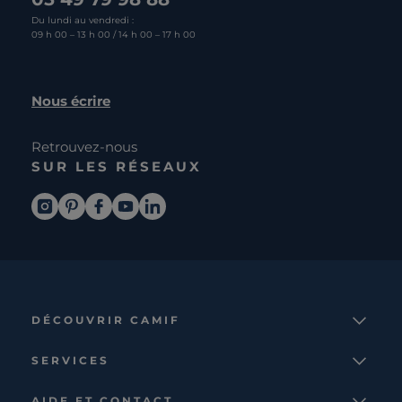
Du lundi au vendredi :
09 h 00 – 13 h 00 / 14 h 00 – 17 h 00
Nous écrire
Retrouvez-nous
SUR LES RÉSEAUX
DÉCOUVRIR CAMIF
La marque
SERVICES
Notre mission
Services et avantages
Nos collections
AIDE ET CONTACT