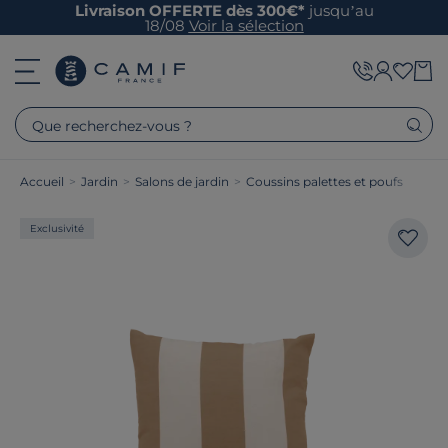
Livraison OFFERTE dès 300€*
jusqu’au
18/08
Voir la sélection
Que recherchez-vous ?
Accueil
>
Jardin
>
Salons de jardin
>
Coussins palettes et poufs
Exclusivité