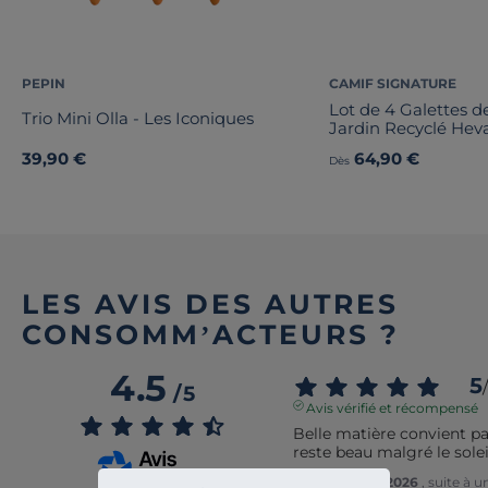
PEPIN
CAMIF SIGNATURE
Lot de 4 Galettes d
Trio Mini Olla - Les Iconiques
Jardin Recyclé Hev
39,90 €
64,90 €
Dès
LES AVIS DES AUTRES
CONSOMM’ACTEURS ?
4.5
5
/
/
5
Avis vérifié et récompensé
Belle matière convient par
reste beau malgré le soleil
Avis du
14/07/2026
, suite à 