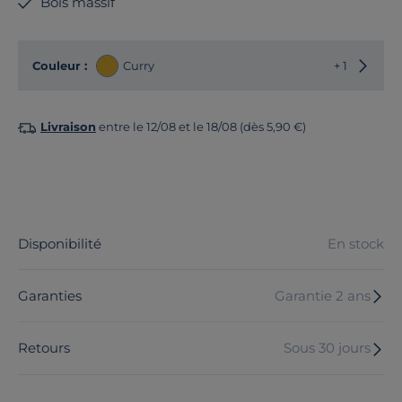
Bois massif
Choisir
Couleur :
Curry
+ 1
Livraison
entre le 12/08 et le 18/08 (dès 5,90 €)
Disponibilité
En stock
Garanties
Garantie 2 ans
Retours
Sous 30 jours