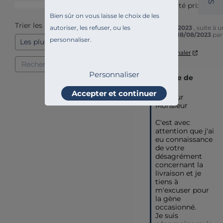
S
rapport qualité prix très 
1
étoile
1
correct
Bien sûr on vous laisse le choix de les
Trier les avis
autoriser, les refuser, ou les
Avis du
29/09/2023
, suite à 
expérience du
18/08/2023
pa
personnaliser.
Utile
(0)
Signaler
Personnaliser
Réponse de
camif.fr
Accepter et continuer
Bonjour 
Monsieur 

C'est avec 
attention que j'ai 
eu connaissance 
de votre 
désagrément 
concernant la 
livraison et je 
tiens à 
m'excuser pour 
la gène 
occasionné.

Je suis 