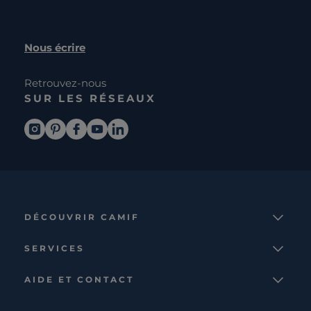
Nous écrire
Retrouvez-nous
SUR LES RÉSEAUX
DÉCOUVRIR CAMIF
La marque
SERVICES
Notre mission
Services et avantages
Nos collections
AIDE ET CONTACT
Comparateur
Le catalogue
Nous contacter
Cagnotte fidélité