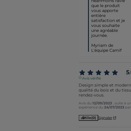
néanmoins ravie 
que le produit 
vous apporte 
entière 
satisfaction et je 
vous souhaite 
une agréable 
journée.

Myriam de 
L'équipe Camif
5
/
Avis vérifié
Design simple et moderne
qualité du bois et du tissu
rendez-vous.
Avis du
12/09/2023
, suite à u
expérience du
24/07/2023
pa
Utile
(0)
Signaler