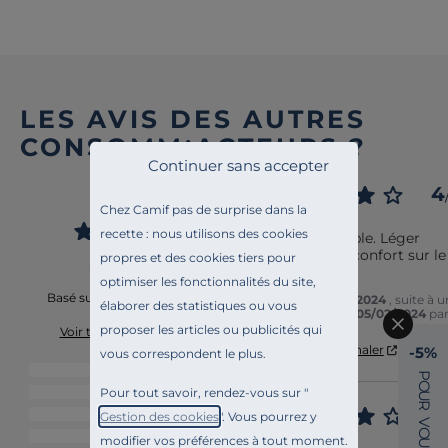
LES AVIS DES AUTRES
CONSOMM’ACTEURS ?
Continuer sans accepter
4.2
4
/
5
Chez Camif pas de surprise dans la
Avis vérifié
recette : nous utilisons des cookies
Produit simple. Léger 
manque de confort sur le 
propres et des cookies tiers pour
repose tête.
optimiser les fonctionnalités du site,
Basé sur
12
avis soumis à un
Avis du
24/03/2024
, suite à 
élaborer des statistiques ou vous
contrôle
expérience du
05/02/2024
pa
proposer les articles ou publicités qui
Voir tous les avis sur ce site
Utile
(0)
Signaler
-5%
vous correspondent le plus.
5
étoiles
6
P
O
4
étoiles
4
Pour tout savoir, rendez-vous sur "
U
R
4
3
étoiles
1
Gestion des cookies
". Vous pourrez y
V
O
Avis vérifié
2
étoiles
0
modifier vos préférences à tout moment.
U