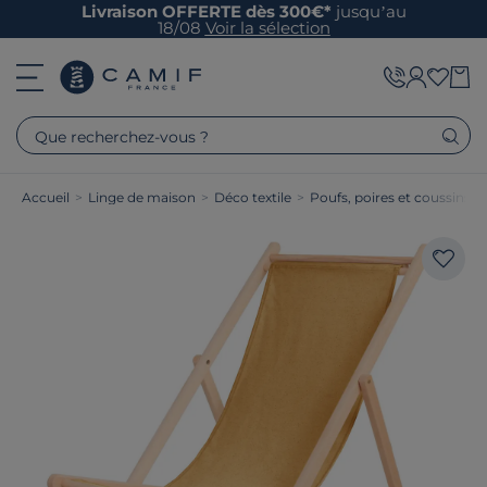
Livraison OFFERTE dès 300€*
jusqu’au
18/08
Voir la sélection
Que recherchez-vous ?
Accueil
>
Linge de maison
>
Déco textile
>
Poufs, poires et coussins de