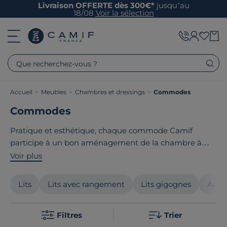
Livraison OFFERTE dès 300€*
jusqu’au
18/08
Voir la sélection
Que recherchez-vous ?
Accueil
>
Meubles
>
Chambres et dressings
>
Commodes
Commodes
Pratique et esthétique, chaque commode Camif
participe à un bon aménagement de la chambre à
coucher. Avec ses vastes tiroirs, ses élégantes poignées,
Voir plus
elle est parfaite pour ranger des effets personnels. Elle
apporte aussi une touche déco à la pièce. Découvrez
Lits
Lits avec rangement
Lits gigognes
Armo
notre large gamme adaptée à vos besoins et adoptez
la petite commode de vos rêves.
Filtres
Trier