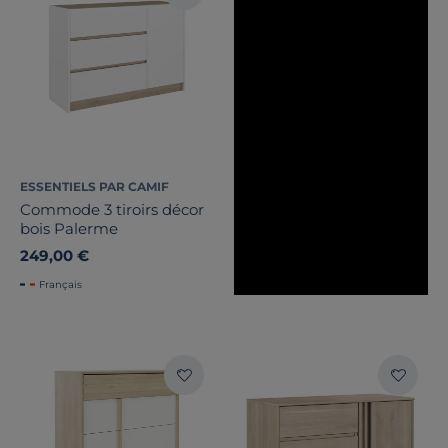
ESSENTIELS PAR CAMIF
Commode 3 tiroirs décor
bois Palerme
249,00 €
Français