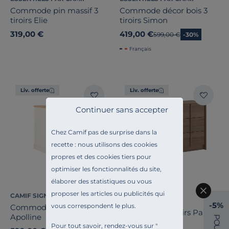
Commode pin massif 3
Commode décor bois 3
tiroirs Elie
tiroirs Simon
319,00 €
419,00 €
Ancien prix
599,00 €
-30%
Français
Liv. offerte
Liv. offerte
Continuer sans accepter
Chez Camif pas de surprise dans la
recette : nous utilisons des cookies
propres et des cookies tiers pour
optimiser les fonctionnalités du site,
élaborer des statistiques ou vous
proposer les articles ou publicités qui
CAMIF SIGNATURE
CAMIF SIGNATURE
-5%
vous correspondent le plus.
Commode 3 tiroirs
Commode 6 tiroirs Paku
Apolline
P
O
Pour tout savoir, rendez-vous sur "
U