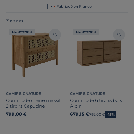
Fabriqué en France
15 articles
Liv. offerte
Liv. offerte
Bois massif
Largeur
CAMIF SIGNATURE
CAMIF SIGNATURE
Hauteur
Commode chêne massif
Commode 6 tiroirs bois
2 tiroirs Capucine
Albin
Profondeur
799,00 €
679,15 €
Ancien prix
799,00 €
-15%
Nombre de tiroirs