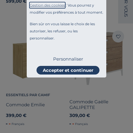
599,00 €
299,00 €
R
Gestion des cookies
". Vous pourrez y
V
Français
O
modifier vos préférences à tout moment.
U
S
Bien sûr on vous laisse le choix de les
autoriser, les refuser, ou les
Liv. offerte
personnaliser.
Personnaliser
Accepter et continuer
ESSENTIELS PAR CAMIF
Commode Gaëlle
Commode Emilie
GALIPETTE
399,00 €
309,00 €
Français
Français