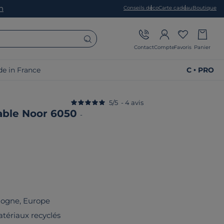
on
Conseils déco
Carte cadeau
Boutique
Contact
Compte
Favoris
Panier
e in France
C • PRO
5
/
5
-
4
avis
able Noor 6050
-
logne, Europe
tériaux recyclés