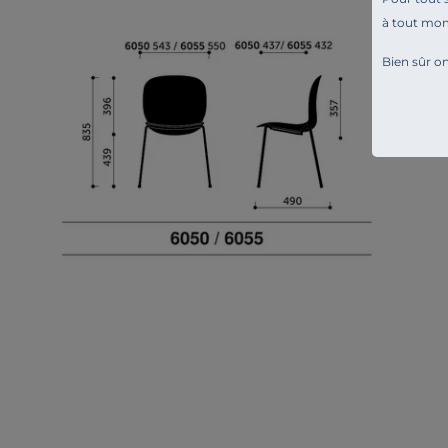
à tout mo
Bien sûr on