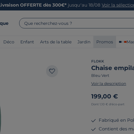
Livraison OFFERTE dès 300€*
jusqu’au 18/08
Voir la sélecti
rque
Que recherchez-vous ?
Déco
Enfant
Arts de la table
Jardin
Promos
Mad
FLOKK
Chaise empil
Bleu Vert
Voir la description
199,00 €
Dont 1,10 € d'éco-part
Fabriqué en Po
Contient des ma