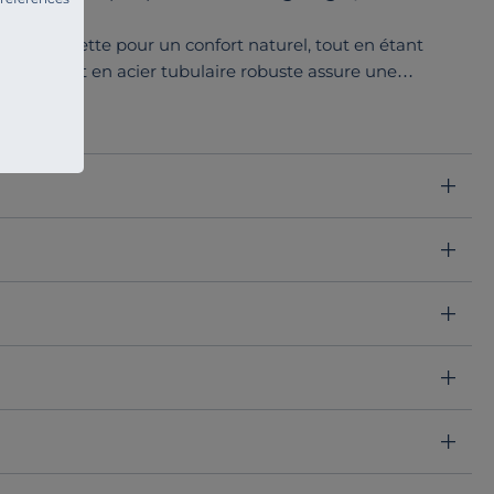
a silhouette pour un confort naturel, tout en étant
 piètement en acier tubulaire robuste assure une
forte fréquentation comme les salles de réunion, les
jusqu’à 10 unités
, ce qui permet de gagner de l’espace
t pas utilisées. Son
design épuré et moderne
, disponible
usement à tous les styles d’intérieur, du bureau
er