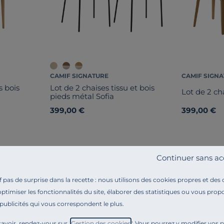
CAMIF SIGNATURE
CAMIF SIGN
s bois
Lot de 2 chaises tissu et bois
Lot de 2 ch
pieds métal Sofia
399,00 €
399,00 €
Continuer sans ac
pas de surprise dans la recette : nous utilisons des cookies propres et des
optimiser les fonctionnalités du site, élaborer des statistiques ou vous propo
 publicités qui vous correspondent le plus.
Référence : 100376162700
La chaise Noor 6050 est une solution d’assise polyval
avoir, rendez-vous sur "
Gestion des cookies
". Vous pourrez y modifier vos 