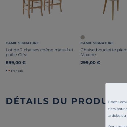
CAMIF SIGNATURE
CAMIF SIGNATURE
Lot de 2 chaises chêne massif et
Chaise bouclette pied
paille Cléa
Maxine
899,00 €
299,00 €
Français
DÉTAILS DU PRODUIT
Chez Camif 
tiers pour 
articles ou
Pour tout s