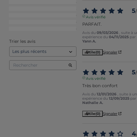
5
étoiles
4
4
étoiles
3
5
/
3
étoiles
0
Avis vérifié
2
étoiles
0
PARFAIT.
1
étoile
0
Avis du
09/03/2026
, suite à 
expérience du
04/11/2025
par
Trier les avis
Yann A.
Utile
(0)
Signaler
5
/
Avis vérifié
Très bon confort
Avis du
12/01/2026
, suite à u
expérience du
12/09/2025
par
Nathalie A.
Utile
(0)
Signaler
4