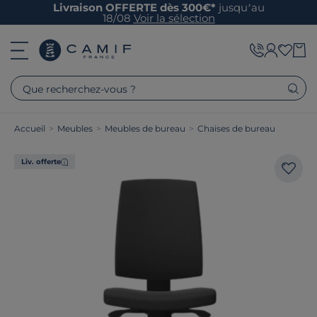
Livraison OFFERTE dès 300€*
jusqu’au
18/08
Voir la sélection
Que recherchez-vous ?
Accueil
>
Meubles
>
Meubles de bureau
>
Chaises de bureau
Liv. offerte