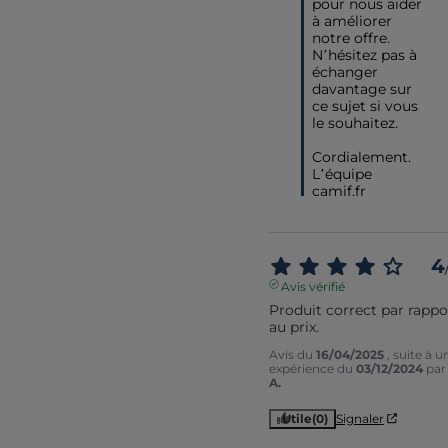
pour nous aider 
à améliorer 
notre offre. 
N’hésitez pas à 
échanger 
davantage sur 
ce sujet si vous 
le souhaitez.

Cordialement.

L’équipe 
camif.fr
4
Avis vérifié
Produit correct par rappor
au prix.
Avis du
16/04/2025
, suite à u
expérience du
03/12/2024
pa
A.
Utile
(0)
Signaler