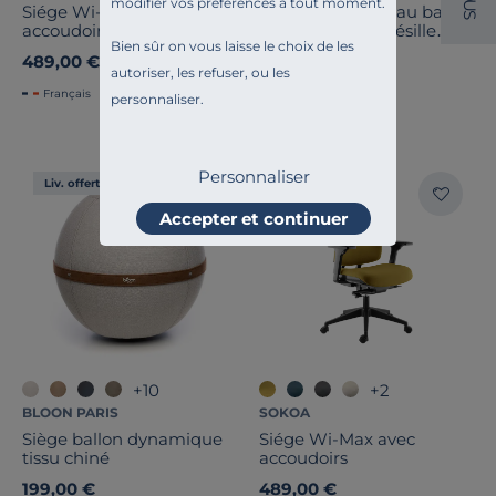
modifier vos préférences à tout moment.
U
Siége Wi-Max avec
Fauteuil de bureau base
S
accoudoirs
noire et dossier résille
Bien sûr on vous laisse le choix de les
Light Up 250SL
489,00 €
499,00 €
autoriser, les refuser, ou les
Français
personnaliser.
Personnaliser
Liv. offerte
Liv. offerte
Accepter et continuer
+10
+2
BLOON PARIS
SOKOA
Siège ballon dynamique
Siége Wi-Max avec
tissu chiné
accoudoirs
199,00 €
489,00 €