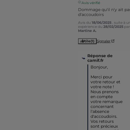
Avis vérifié
Dommage qu'il n'y ait pas
d'accoudoirs
Avis du
18/06/2025
, suite à u
expérience du
28/02/2025
par
Martine A.
Utile
(1)
Signaler
Réponse de
camif.fr
Bonjour,

Merci pour 
votre retour et 
votre note ! 
Nous prenons 
en compte 
votre remarque 
concernant 
l'absence 
d'accoudoirs. 
Vos retours 
sont précieux 