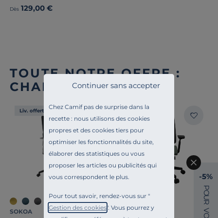
129,00 €
Dès
TOUTE NOTRE OFFRE :
CHAISES DE BUREAU
Continuer sans accepter
Chez Camif pas de surprise dans la
Liv. offerte
Liv. offerte
recette : nous utilisons des cookies
propres et des cookies tiers pour
optimiser les fonctionnalités du site,
élaborer des statistiques ou vous
proposer les articles ou publicités qui
-5%
vous correspondent le plus.
P
O
Pour tout savoir, rendez-vous sur "
U
+2
+4
R
Gestion des cookies
". Vous pourrez y
V
SOKOA
FLOKK
O