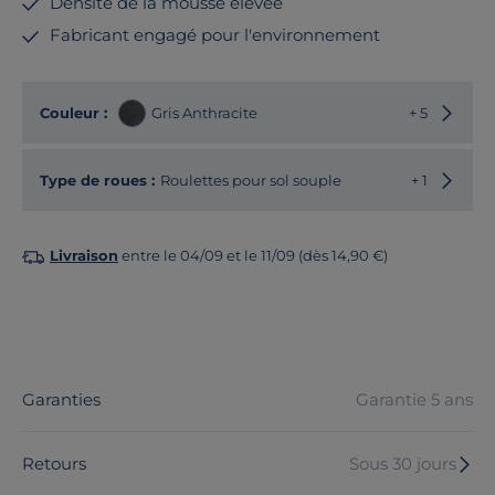
Densité de la mousse élevée
Fabricant engagé pour l'environnement
Choisir
Couleur :
Gris Anthracite
+ 5
Choisir
Type de roues :
Roulettes pour sol souple
+ 1
Livraison
entre le 04/09 et le 11/09 (dès 14,90 €)
Garanties
Garantie 5 ans
Retours
Sous 30 jours