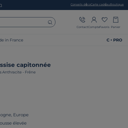
on
Conseils déco
Carte cadeau
Boutique
Contact
Compte
Favoris
Panier
e in France
C • PRO
assise capitonnée
s Anthracite
-
Frêne
logne, Europe
ousse élevée