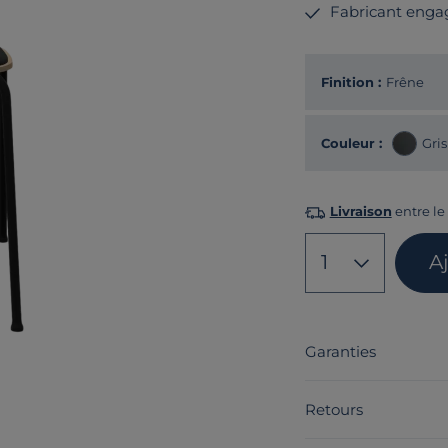
Fabricant enga
Finition :
Frêne
Couleur :
Gris
Livraison
entre le 
1
A
Garanties
Retours