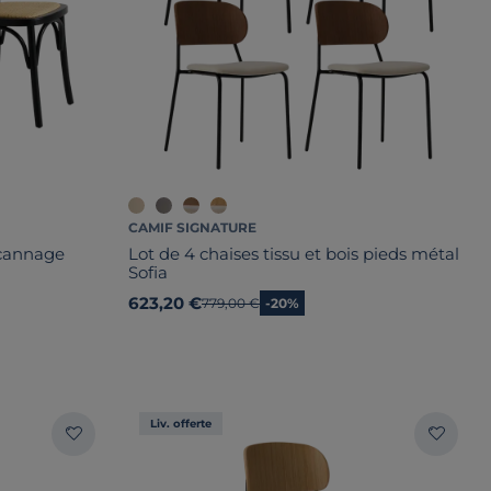
CAMIF SIGNATURE
 cannage
Lot de 4 chaises tissu et bois pieds métal
Sofia
623,20 €
Ancien prix
779,00 €
-20%
Liv. offerte