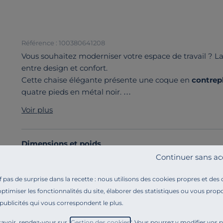
Référence : 100380641208
Vous souhaitez moderniser votre espace de travail ? L
entre design et confort.
Cette chaise élégante présente une coque en
contrep
quatre pieds en métal noir.
Choisissez parmi trois finitions pour personnaliser votre
Voir plus
chêne
pour une ambiance chaleureuse ou le
noyer
po
L'assise capitonnée
, offre un confort optimal pour de
finitions de qualité, la chaise Com K22H est l'additio
Dimensions et poids
Découvrez toute notre sélection :
Chaises salle à mang
Continuer sans ac
Composition et matières
pas de surprise dans la recette : nous utilisons des cookies propres et des
optimiser les fonctionnalités du site, élaborer des statistiques ou vous propo
Caractéristiques techniques
 publicités qui vous correspondent le plus.
avoir, rendez-vous sur "
Gestion des cookies
". Vous pourrez y modifier vos 