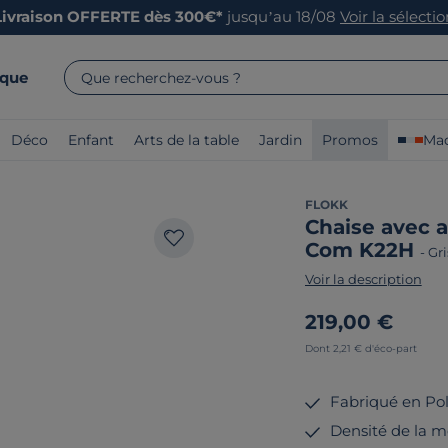
Livraison OFFERTE dès 300€*
jusqu’au 18/08
Voir la sélecti
rque
Que recherchez-vous ?
Déco
Enfant
Arts de la table
Jardin
Promos
Mad
FLOKK
Chaise avec 
Com K22H
-
Gri
Voir la description
219,00 €
Dont 2,21 € d'éco-part
Fabriqué en Po
Densité de la m