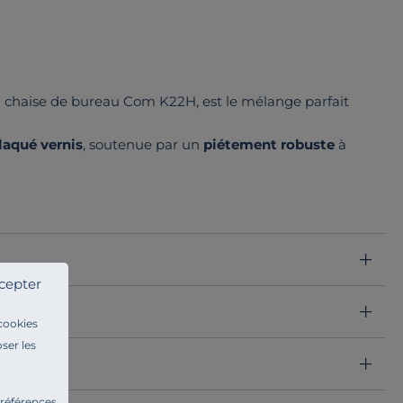
a chaise de bureau Com K22H, est le mélange parfait
laqué vernis
, soutenue par un
piétement robuste
à
 espace de travail : le
frêne
pour une touche de clarté, le
ur une élégance intemporelle.
 longues heures de travail. Avec son design épuré et ses
n parfaite à tout bureau moderne.
er
cepter
 cookies
ser les
préférences