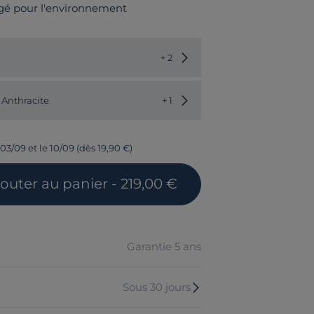
gé pour l'environnement
Choisir une autre valeur
+ 2
Choisir une autre couleur
 Anthracite
+ 1
03/09 et le 10/09 (dès 19,90 €)
jouter
au panier
- 219,00 €
Garantie 5 ans
Sous 30 jours