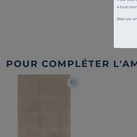
à tout mo
Bien sûr on
POUR COMPLÉTER L'A