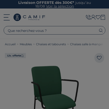
Livraison OFFERTE dès 300€*
jusqu’au
18/08
Voir la sélection
Que recherchez-vous ?
Accueil
>
Meubles
>
Chaises et tabourets
>
Chaises salle à manger
Liv. offerte