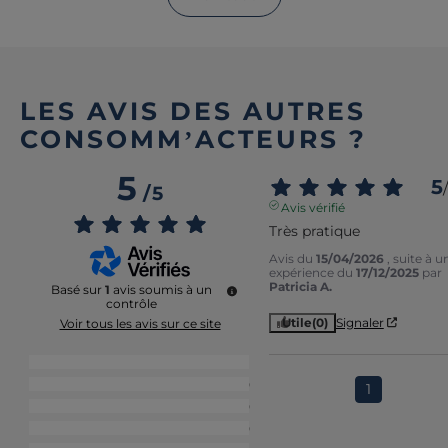
LES AVIS DES AUTRES
CONSOMM’ACTEURS ?
5
5
/
/
5
Avis vérifié
Très pratique
Avis du
15/04/2026
, suite à u
expérience du
17/12/2025
par
Patricia A.
Basé sur
1
avis soumis à un
contrôle
Utile
(0)
Signaler
Voir tous les avis sur ce site
5
étoiles
1
4
étoiles
0
1
3
étoiles
0
2
étoiles
0