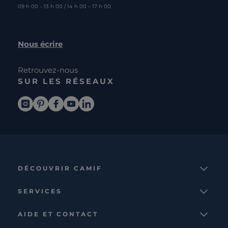
09 h 00 – 13 h 00 / 14 h 00 – 17 h 00
Nous écrire
Retrouvez-nous
SUR LES RÉSEAUX
DÉCOUVRIR CAMIF
La marque
SERVICES
Notre mission
Services et avantages
Nos collections
AIDE ET CONTACT
Comparateur
Le catalogue