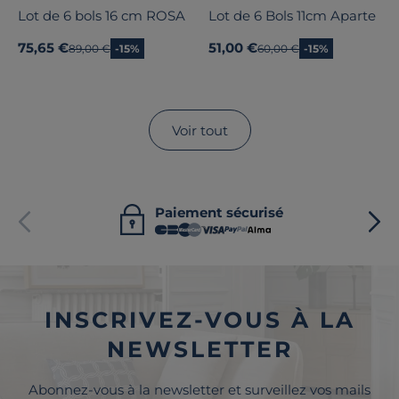
Lot de 6 bols 16 cm ROSA
Lot de 6 Bols 11cm Aparte
75,65 €
51,00 €
Ancien prix
89,00 €
-15%
Ancien prix
60,00 €
-15%
Voir tout
Paiement sécurisé
INSCRIVEZ-VOUS À LA
NEWSLETTER
Abonnez-vous à la newsletter et surveillez vos mails