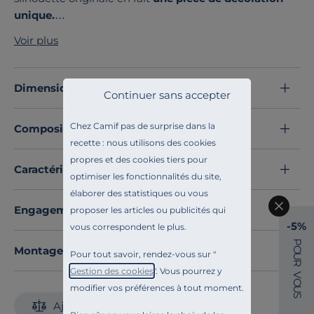
unique.
la texture du grès met en valeur la couleur pure du
Voir plus
blanc, offrant un écrin sobre qui s'adapte aussi dans
votre quotidien que lors d'occasions spéciales.
Idéal
pour présenter vos préparations
il devient
Dimensions et poids
Continuer sans accepter
indispensable.
Pratique et solide,
il se glisse facilement au lave-
Chez Camif pas de surprise dans la
Composition et matières
vaisselle et au micro-ondes.
recette : nous utilisons des cookies
Donnez à votre quotidien des airs d'authenticité et de
propres et des cookies tiers pour
douceur.
Caractéristiques techniques
optimiser les fonctionnalités du site,
Découvrez toute notre sélection :
Bols
élaborer des statistiques ou vous
Engagements et traçabilité
proposer les articles ou publicités qui
-5%
vous correspondent le plus.
P
Montage et conseils d'entretien
O
Pour tout savoir, rendez-vous sur "
U
R
Gestion des cookies
". Vous pourrez y
V
O
modifier vos préférences à tout moment.
U
S
Ajouter au comparateur