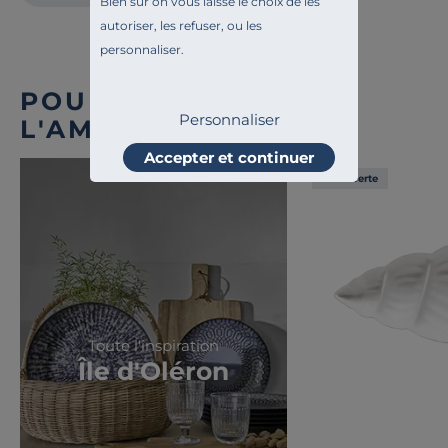
Bien sûr on vous laisse le choix de les
autoriser, les refuser, ou les
personnaliser.
POUR COMPLÉTER
Personnaliser
L'AMBIANCE
Accepter et continuer
Liv. offerte
Toute l'inspiration
Île d'Oléron