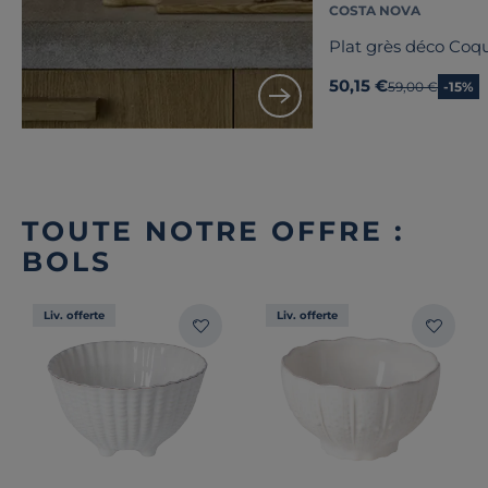
COSTA NOVA
Plat grès déco Coqu
50,15 €
Ancien prix
59,00 €
-15%
TOUTE NOTRE OFFRE :
BOLS
Liv. offerte
Liv. offerte