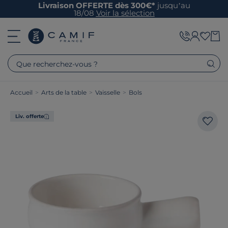
Livraison OFFERTE dès 300€*
jusqu’au
18/08
Voir la sélection
Que recherchez-vous ?
Accueil
>
Arts de la table
>
Vaisselle
>
Bols
Liv. offerte