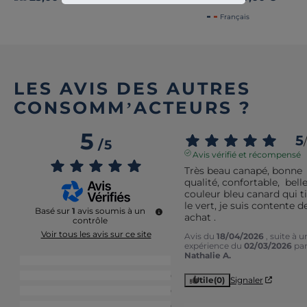
Français
LES AVIS DES AUTRES
CONSOMM’ACTEURS ?
5
5
/
/
5
Avis vérifié et récompensé
Très beau canapé, bonne 
qualité, confortable,  belle
couleur bleu canard qui tir
le vert, je suis contente d
Basé sur
1
avis soumis à un
achat .
contrôle
Voir tous les avis sur ce site
Avis du
18/04/2026
, suite à u
expérience du
02/03/2026
pa
Nathalie A.
5
étoiles
1
4
étoiles
0
Utile
(0)
Signaler
3
étoiles
0
2
étoiles
0