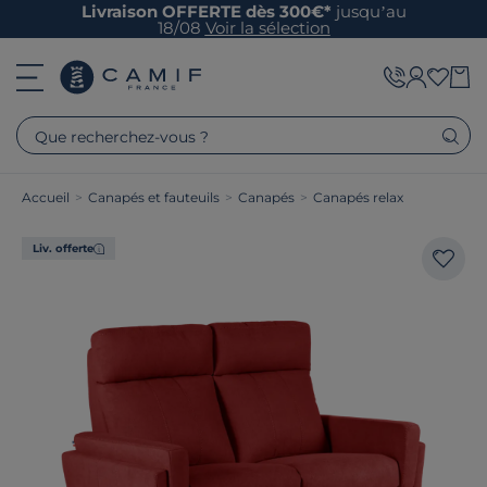
Livraison OFFERTE dès 300€*
jusqu’au
18/08
Voir la sélection
Que recherchez-vous ?
Accueil
>
Canapés et fauteuils
>
Canapés
>
Canapés relax
Liv. offerte