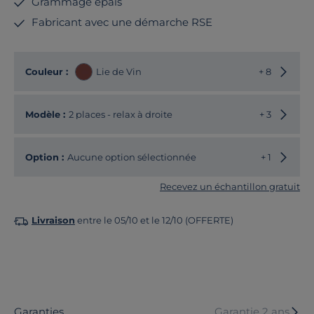
Grammage épais
Fabricant avec une démarche RSE
Choisir
Couleur :
Lie de Vin
+ 8
Choisir
Modèle :
2 places - relax à droite
+ 3
Option :
Aucune option sélectionnée
+ 1
Recevez un échantillon gratuit
Livraison
entre le 05/10 et le 12/10 (OFFERTE)
Garanties
Garantie 2 ans