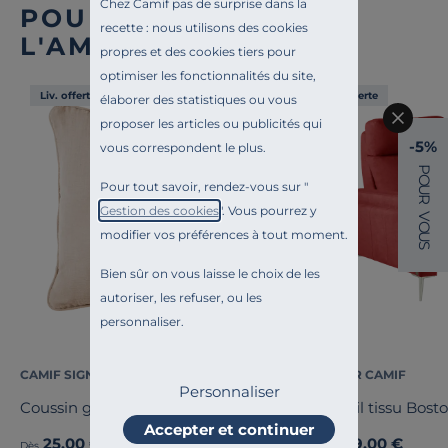
Chez Camif pas de surprise dans la
POUR COMPLÉTER
recette : nous utilisons des cookies
L'AMBIANCE
propres et des cookies tiers pour
optimiser les fonctionnalités du site,
Liv. offerte
Liv. offerte
élaborer des statistiques ou vous
proposer les articles ou publicités qui
-5%
vous correspondent le plus.
P
O
Pour tout savoir, rendez-vous sur "
U
R
Gestion des cookies
". Vous pourrez y
V
O
modifier vos préférences à tout moment.
U
S
Bien sûr on vous laisse le choix de les
autoriser, les refuser, ou les
personnaliser.
CAMIF SIGNATURE
COSI PAR CAMIF
Personnaliser
Coussin gaze de coton Cybelle
Fauteuil tissu Bost
Accepter et continuer
25,00 €
1 499,00 €
Dès
Dès