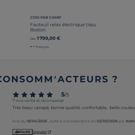
COSI PAR CAMIF
Fauteuil relax électrique tissu
Boston
1 799,00 €
Dès
Français
 CONSOMM’ACTEURS ?
5
/
5
Avis vérifié et récompensé
Très beau canapé, bonne qualité, confortable,  belle couleur
.
Avis du
18/04/2026
, suite à une expérience du
02/03/2026
par
Natha
Utile
(0)
Signaler