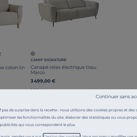
2
CAMIF SIGNATURE
Canapé relax électrique tissu
e coton lin
Marco
3 499,00 €
Français
Continuer sans ac
pas de surprise dans la recette : nous utilisons des cookies propres et des
optimiser les fonctionnalités du site, élaborer des statistiques ou vous propo
 publicités qui vous correspondent le plus.
avoir, rendez-vous sur "
Gestion des cookies
". Vous pourrez y modifier vos 