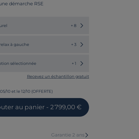
 une démarche RSE
Choisir une autre couleur
urel
+ 8
Choisir un autre modèle
 relax à gauche
+ 3
tion sélectionnée
+ 1
Recevez un échantillon gratuit
 05/10 et le 12/10 (OFFERTE)
outer
au panier
- 2 799,00 €
Garantie 2 ans