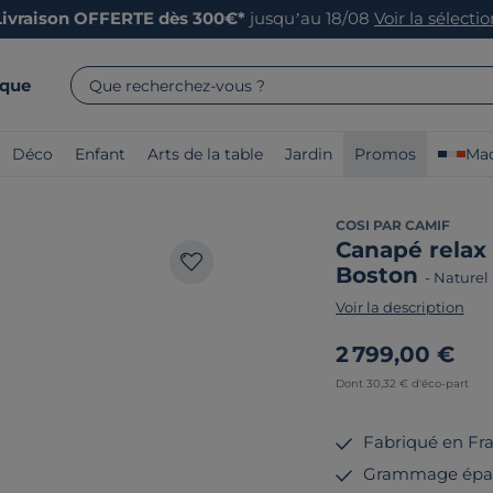
Livraison OFFERTE dès 300€*
jusqu’au 18/08
Voir la sélecti
rque
Que recherchez-vous ?
Déco
Enfant
Arts de la table
Jardin
Promos
Mad
COSI PAR CAMIF
Canapé relax 
Boston
-
Naturel
Voir la description
2 799,00 €
Dont 30,32 € d'éco-part
Fabriqué en Fr
Grammage épa