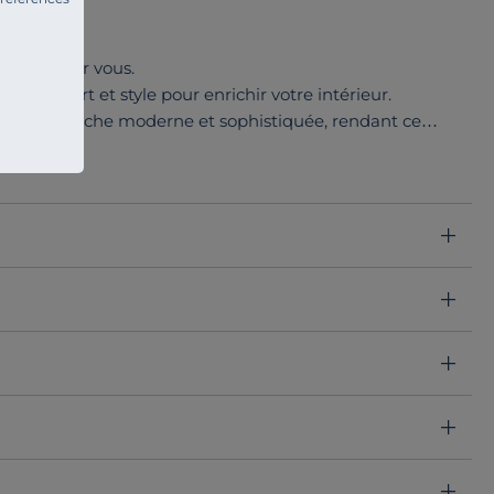
st fait pour vous.
lie confort et style pour enrichir votre intérieur.
nt une touche moderne et sophistiquée, rendant ce
souhaitiez créer un espace convivial dans votre salon, ou
 harmonieusement dans tous les décors.
ement des fauteuils fixes, des modèles relax ou encore
d à tous les besoins.
ur un lieu où confort et élégance se rencontrent.