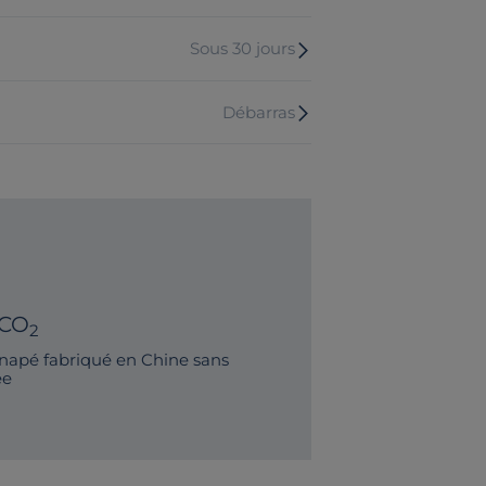
Sous 30 jours
Débarras
 CO
2
napé fabriqué en Chine sans
ée