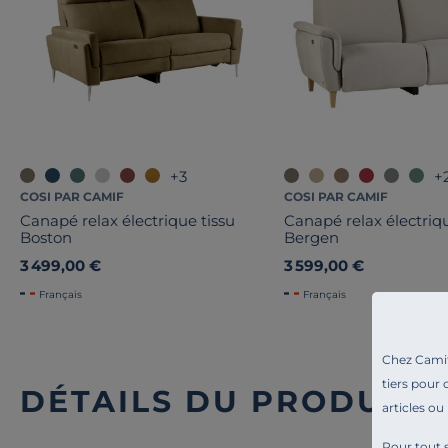
+3
+
COSI PAR CAMIF
COSI PAR CAMIF
Canapé relax électrique tissu
Canapé relax électriqu
Boston
Bergen
3 499,00 €
3 599,00 €
Français
Français
Chez Camif 
tiers pour 
DÉTAILS DU PRODUIT
articles ou
Pour tout s