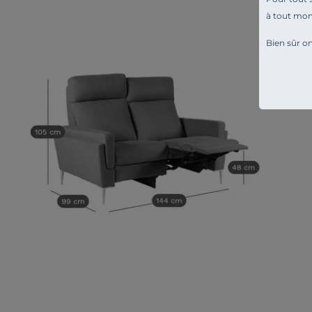
à tout mo
Bien sûr on