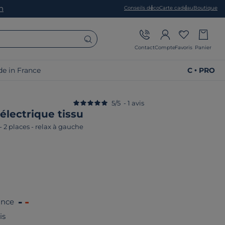
on
Conseils déco
Carte cadeau
Boutique
Contact
Compte
Favoris
Panier
e in France
C • PRO
5
/
5
-
1
avis
électrique tissu
-
2 places - relax à gauche
ance
is