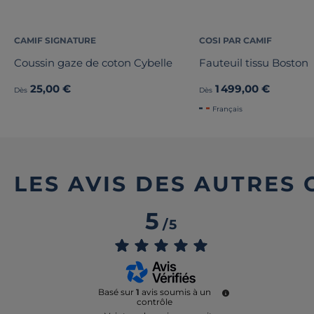
CAMIF SIGNATURE
COSI PAR CAMIF
Coussin gaze de coton Cybelle
Fauteuil tissu Boston
25,00 €
1 499,00 €
Dès
Dès
Français
LES AVIS DES AUTRES
5
/
5
Basé sur
1
avis soumis à un
contrôle