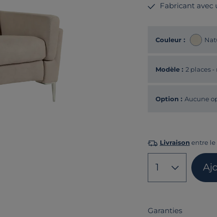
Fabricant avec
Couleur :
Nat
Modèle :
2 places -
Option :
Aucune op
Livraison
entre le
1
Aj
Garanties