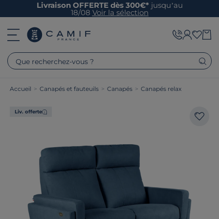
Livraison OFFERTE dès 300€*
jusqu’au
18/08
Voir la sélection
Que recherchez-vous ?
Accueil
>
Canapés et fauteuils
>
Canapés
>
Canapés relax
Liv. offerte