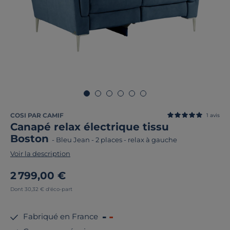
COSI PAR CAMIF
1
avis
Canapé relax électrique tissu
Boston
-
Bleu Jean
-
2 places - relax à gauche
Voir la description
2 799,00 €
Dont 30,32 € d'éco-part
Fabriqué en France