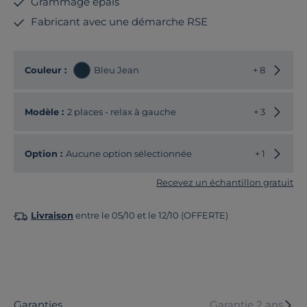
Grammage épais
Fabricant avec une démarche RSE
Choisir
Couleur :
Bleu Jean
+ 8
Choisir
Modèle :
2 places - relax à gauche
+ 3
Option :
Aucune option sélectionnée
+ 1
Recevez un échantillon gratuit
Livraison
entre le 05/10 et le 12/10 (OFFERTE)
Garanties
Garantie 2 ans