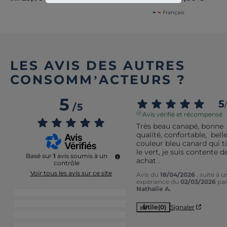
Français
LES AVIS DES AUTRES
CONSOMM’ACTEURS ?
5
5
/
/
5
Avis vérifié et récompensé
Très beau canapé, bonne 
qualité, confortable,  belle
couleur bleu canard qui tir
le vert, je suis contente d
Basé sur
1
avis soumis à un
achat .
contrôle
Voir tous les avis sur ce site
Avis du
18/04/2026
, suite à u
expérience du
02/03/2026
pa
Nathalie A.
5
étoiles
1
4
étoiles
0
Utile
(0)
Signaler
3
étoiles
0
2
étoiles
0