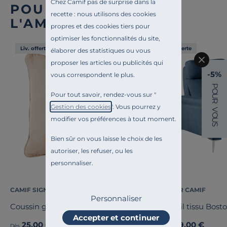
Chez Camif pas de surprise dans la
POUR COMPLÉTER
recette : nous utilisons des cookies
L'AMBIANCE
propres et des cookies tiers pour
optimiser les fonctionnalités du site,
Liv. offerte
Liv. offerte
élaborer des statistiques ou vous
proposer les articles ou publicités qui
-5%
vous correspondent le plus.
P
O
Pour tout savoir, rendez-vous sur "
U
R
Gestion des cookies
". Vous pourrez y
V
O
modifier vos préférences à tout moment.
U
S
Bien sûr on vous laisse le choix de les
autoriser, les refuser, ou les
personnaliser.
CAMIF SIGNATURE
COSI PAR CAMIF
Personnaliser
Coussin gaze de coton Cybelle
Fauteuil tissu Bost
Accepter et continuer
25,00 €
1 499,00 €
Dès
Dès