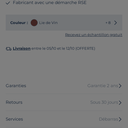
Fabricant avec une démarche RSE
Choisir
Couleur :
Lie de Vin
+ 8
Recevez un échantillon gratuit
Livraison
entre le 05/10 et le 12/10 (OFFERTE)
Garanties
Garantie 2 ans
Retours
Sous 30 jours
Services
Débarras