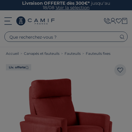
Livraison OFFERTE dès 300€*
jusqu’au
18/08
Voir la sélection
Que recherchez-vous ?
Accueil
>
Canapés et fauteuils
>
Fauteuils
>
Fauteuils fixes
Liv. offerte