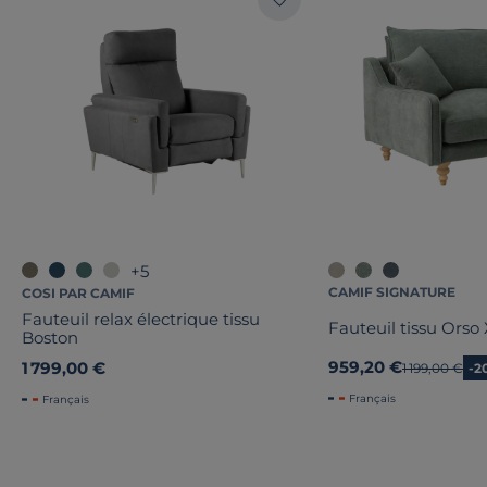
+5
CAMIF SIGNATURE
COSI PAR CAMIF
Fauteuil relax électrique tissu
Fauteuil tissu Orso
Boston
959,20 €
1 799,00 €
Ancien prix
1 199,00 €
-2
Français
Français