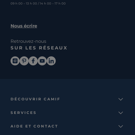
09 h 00 – 13 h 00 / 14 h 00 – 17 h 00
Nous écrire
Retrouvez-nous
SUR LES RÉSEAUX
DÉCOUVRIR CAMIF
La marque
SERVICES
Notre mission
Services et avantages
Nos collections
AIDE ET CONTACT
Comparateur
Le catalogue