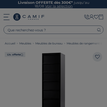
Livraison OFFERTE dès 300€*
jusqu’au
18/08
Voir la sélection
Que recherchez-vous ?
Accueil
>
Meubles
>
Meubles de bureau
>
Meubles de rangement bur
Liv. offerte