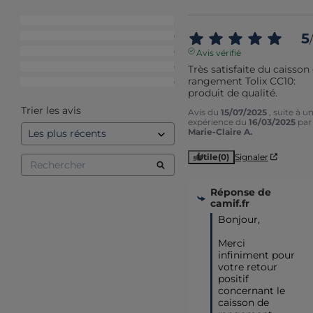
5
étoiles
2
5
4
étoiles
0
/
3
étoiles
0
Avis vérifié
2
étoiles
0
Très satisfaite du caisson 
rangement Tolix CC10: 
1
étoile
0
produit de qualité.
Trier les avis
Avis du
15/07/2025
, suite à u
expérience du
16/03/2025
par
Marie-Claire A.
Utile
(0)
Signaler
Réponse de
camif.fr
Bonjour,

Merci 
infiniment pour 
votre retour 
positif 
concernant le 
caisson de 