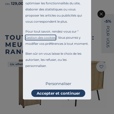
129,00 €
optimiser les fonctionnalités du site,
Dès
élaborer des statistiques ou vous
proposer les articles ou publicités qui
-5%
vous correspondent le plus.
P
O
Pour tout savoir, rendez-vous sur "
U
R
TOUTE NOTRE OFFRE :
Gestion des cookies
". Vous pourrez y
V
O
MEUBLES DE
modifier vos préférences à tout moment.
U
S
RANGEMENT BUREAU
Bien sûr on vous laisse le choix de les
autoriser, les refuser, ou les
Liv. offerte
Liv. offerte
personnaliser.
Personnaliser
Accepter et continuer