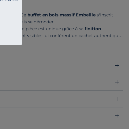
e famille
. Ce
buffet en bois massif Embellie
s’inscrit
es sans jamais se démoder.
res
. Chaque pièce est unique grâce à sa
finition
lontairement visibles lui confèrent un cachet authentique,
euse. À l’intérieur, une étagère réglable permet
s que trois portes et trois tiroirs accueillent vaisselle ou
on
, ce buffet s’intègre aussi bien dans une salle à manger
 intemporel. Offrez à votre maison une pièce qui a du