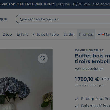
Livraison OFFERTE dès 300€*
jusqu’au 18/08
Voir la sélecti
rque
Que recherchez-vous ?
Déco
Enfant
Arts de la table
Jardin
Promos
Mad
CAMIF SIGNATURE
Buffet bois m
tiroirs Embel
Voir la description
Nouveau prix
1 799,10 €
Ancie
1 999,
Dont 10,84 € d'éco-part
Fabriqué au Po
Bois massif, is