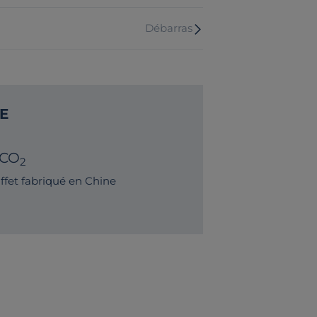
Débarras
E
 CO
2
fet fabriqué en Chine