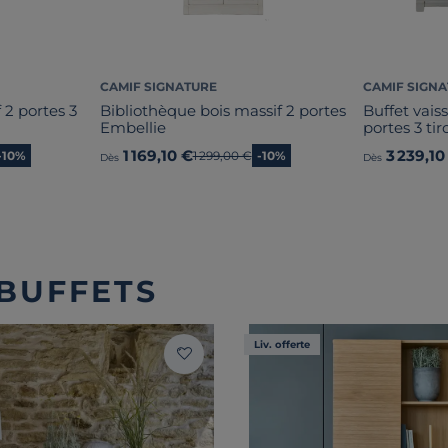
CAMIF SIGNATURE
CAMIF SIGN
 2 portes 3
Bibliothèque bois massif 2 portes
Buffet vaiss
Embellie
portes 3 tir
1 169,10 €
3 239,10
-10%
Ancien prix
1 299,00 €
-10%
Dès
Dès
 BUFFETS
Liv. offerte