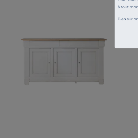
à tout mo
Bien sûr on