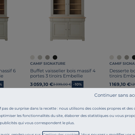
CAMIF SIGNATURE
CAMIF SIGN
massif 6
Buffet vaisselier bois massif 4
Desserte bo
ie
portes 3 tiroirs Embellie
tiroirs Embe
3 059,10 €
1 169,10 €
%
Ancien prix
3 399,00 €
-10%
An
1 
Continuer sans ac
pas de surprise dans la recette : nous utilisons des cookies propres et des
optimiser les fonctionnalités du site, élaborer des statistiques ou vous propo
 publicités qui vous correspondent le plus.
avoir, rendez-vous sur "
Gestion des cookies
". Vous pourrez y modifier vos 