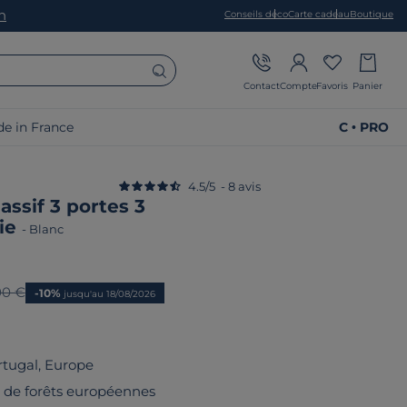
on
Conseils déco
Carte cadeau
Boutique
Contact
Compte
Favoris
Panier
e in France
C • PRO
4.5
/
5
-
8
avis
assif 3 portes 3
lie
-
Blanc
n prix
00 €
-10%
jusqu'au 18/08/2026
rtugal, Europe
su de forêts européennes