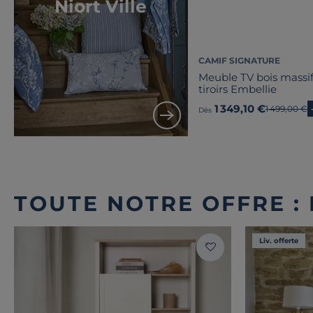
Niort Ville
CAMIF SIGNATURE
Meuble TV bois massif
tiroirs Embellie
1 349,10 €
Ancien prix
1 499,00 €
Dès
TOUTE NOTRE OFFRE :
Liv. offerte