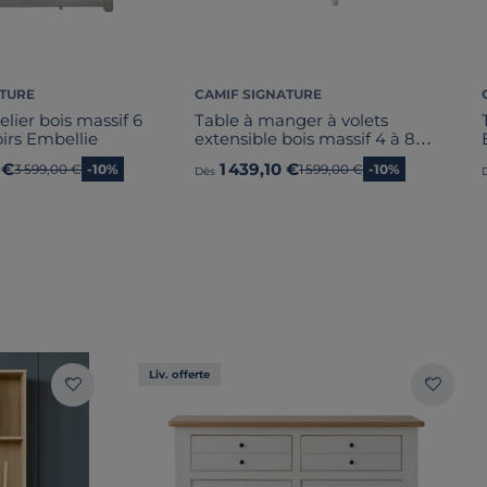
ATURE
CAMIF SIGNATURE
elier bois massif 6
Table à manger à volets
oirs Embellie
extensible bois massif 4 à 8
personnes Embellie
 €
1 439,10 €
Ancien prix
3 599,00 €
-10%
Ancien prix
1 599,00 €
-10%
Dès
Liv. offerte