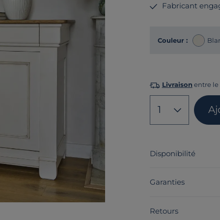
Fabricant enga
Couleur :
Bla
Livraison
entre le 
1
Aj
Disponibilité
Garanties
Retours