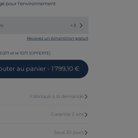
gé pour l'environnement
Choisir une autre couleur
nc
+ 3
Recevez un échantillon gratuit
03/11 et le 10/11 (OFFERTE)
outer
au panier
- 1 799,10 €
Fabriqué à la demande
Garantie 2 ans
Sous 30 jours