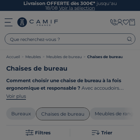
Livraison OFFERTE dès 300€*
jusqu’au
18/08
Voir la sélection
Que recherchez-vous ?
Accueil
>
Meubles
>
Meubles de bureau
>
Chaises de bureau
Chaises de bureau
Comment choisir une chaise de bureau à la fois
ergonomique et responsable ?
Avec accoudoirs
réglables, dossier ajustable ou assise modulable : les
Voir plus
chaises de bureau
s'adaptent à votre morphologie
pour un confort optimal. Chez Camif, nous
Bureaux
Meubles de range
Chaises de bureau
sélectionnons des modèles qui allient bien-être au
travail et fabrication locale responsable. Le point
Filtres
Trier
commun de nos produits ? Ils sont tous
fabriqués en