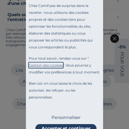
d'une chambre avec des meubles noirs ?
Chez Camif pas de surprise dans la
recette : nous utilisons des cookies
Quels sont les conseils pratiques pour
l'entretien des meubles en bois noirs ?
propres et des cookies tiers pour
optimiser les fonctionnalités du site,
Chez Camif, on innove en permanence. Notre équipe éditoriale a
élaborer des statistiques ou vous
par exemple généré cette page à l'aide d'une intelligence artificielle.
Des retours ? Nous sommes à l'écoute. Tout comme la
proposer les articles ou publicités qui
transparence, l'amélioration continue fait partie de nos
engagements.
-5%
vous correspondent le plus.
P
O
Craquez aussi pour
Pour tout savoir, rendez-vous sur "
U
R
Gestion des cookies
". Vous pourrez y
V
Lits
Lits avec rangement
Lits gigognes
O
modifier vos préférences à tout moment.
U
S
Armoires
Dressings
Commodes
Bien sûr on vous laisse le choix de les
autoriser, les refuser, ou les
Tables de chevet
Têtes de lit
personnaliser.
Chambres enfant
Lits coffre
Meubles
Personnaliser
Accepter et continuer