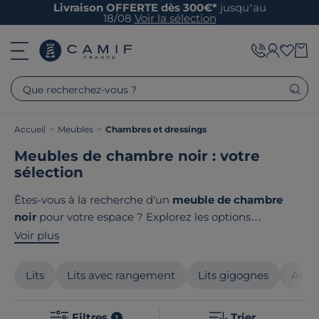
Livraison OFFERTE dès 300€*
jusqu’au
18/08
Voir la sélection
Que recherchez-vous ?
Accueil
>
Meubles
>
Chambres et dressings
Meubles de chambre noir : votre
sélection
Êtes-vous à la recherche d'un
meuble de chambre
noir
pour votre espace ? Explorez les options
élégantes et modernes de
Camif
qui apportent une
Voir plus
touche contemporaine à votre pièce. Que ce soit des
lits élégants
, des
armoires pratiques
ou des
tables de
Lits
Lits avec rangement
Lits gigognes
Armo
chevet sophistiquées
, vous trouverez des articles à la
fois fonctionnels et esthétiques pour votre chambre.
Filtres
Trier
1