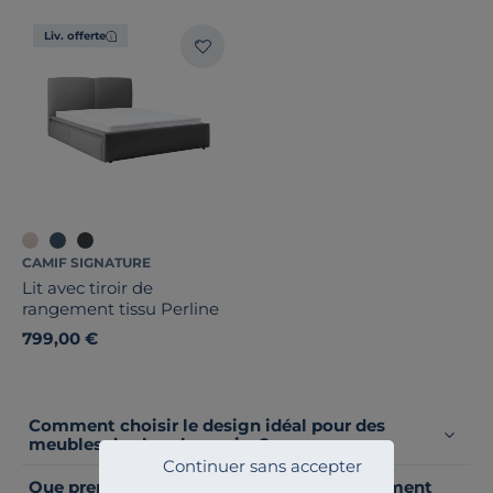
Stock
Liv. offerte
Certifications et labels
Pays de fabrication
CAMIF SIGNATURE
Lit avec tiroir de
rangement tissu Perline
799,00 €
Comment choisir le design idéal pour des
meubles de chambre noirs ?
Continuer sans accepter
Que prendre en compte lors de l'aménagement