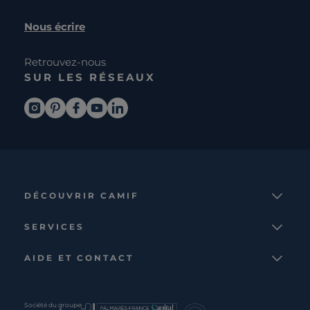
Nous écrire
Retrouvez-nous
SUR LES RÉSEAUX
DÉCOUVRIR CAMIF
La marque
SERVICES
Notre mission
Services et avantages
Nos collections
AIDE ET CONTACT
Comparateur
Le catalogue
Nous contacter
Cagnotte fidélité
Le blog
Suivre votre commande
Carte cadeau Camif
Société du groupe