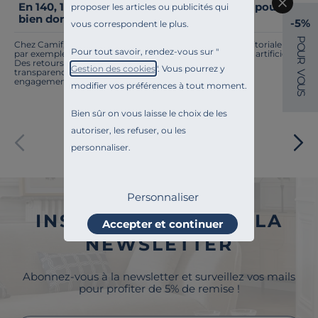
En 140, 160 ou 180 : Où mettre la tête de lit pour
proposer les articles ou publicités qui
bien dormir ?
-5%
vous correspondent le plus.
P
Chez Camif, on innove en permanence. Notre équipe éditoriale a
O
Pour tout savoir, rendez-vous sur "
par exemple généré cette page à l'aide d'une intelligence artificielle.
U
R
Des retours ? Nous sommes à l'écoute. Tout comme la
Gestion des cookies
". Vous pourrez y
transparence, l'amélioration continue fait partie de nos
V
O
engagements.
modifier vos préférences à tout moment.
U
S
Bien sûr on vous laisse le choix de les
autoriser, les refuser, ou les
Paiement sécurisé
personnaliser.
Personnaliser
INSCRIVEZ-VOUS À LA
Accepter et continuer
NEWSLETTER
Abonnez-vous à la newsletter et surveillez vos mails
pour profiter de 5% de remise !