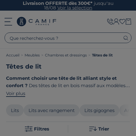
Livraison OFFERTE dès 300€*
jusqu’au
18/08
Voir la sélection
Que recherchez-vous ?
Accueil
>
Meubles
>
Chambres et dressings
>
Têtes de lit
Têtes de lit
Comment choisir une tête de lit alliant style et
confort ?
Des têtes de lit en bois massif aux modèles
rembourrés en tissu, nos collections transforment votre
Voir plus
chambre en un espace élégant et chaleureux.
Une
tête de lit de qualité
protège votre mur, sert d'appui
Lits
Lits avec rangement
Lits gigognes
Armo
confortable pour la lecture et sublime votre décoration.
Chez Camif, nous sélectionnons des matériaux
Filtres
Trier
durables et des finitions soignées pour créer des têtes