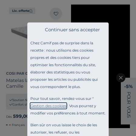
Liv. offerte
Continuer sans accepter
Chez Camif pas de surprise dans la
recette : nous utilisons des cookies
propres et des cookies tiers pour
optimiser les fonctionnalités du site,
élaborer des statistiques ou vous
COSI PAR CAMIF
proposer les articles ou publicités qui
Matelas latex 19,5 cm
Camille
-5%
vous correspondent le plus.
P
O
Pour tout savoir, rendez-vous sur "
U
Soutien ferme
R
Confort d'accueil tonique
Gestion des cookies
". Vous pourrez y
V
O
modifier vos préférences à tout moment.
U
599,00 €
Dès
S
Bien sûr on vous laisse le choix de les
Français
autoriser, les refuser, ou les