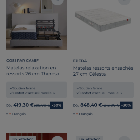
COSI PAR CAMIF
EPEDA
Matelas relaxation en
Matelas ressorts ensachés
ressorts 26 cm Theresa
27 cm Célesta
Soutien ferme
Soutien ferme
Confort d'accueil moelleux
Confort d'accueil moelleux
419,30 €
848,40 €
Ancien prix
599,00 €
-30%
Ancien prix
1 212,00 €
-30%
Dès
Dès
Français
Français
Liv. offerte
Liv. offerte