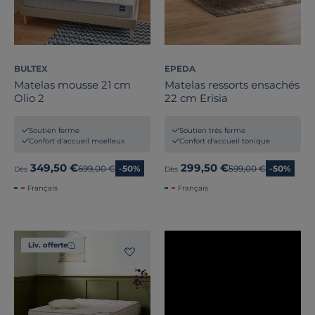
Traitement
1
Zones de soutien
BULTEX
EPEDA
Prix
Matelas mousse 21 cm
Matelas ressorts ensachés
Olio 2
22 cm Erisia
Promotion
Soutien ferme
Soutien très ferme
Confort d'accueil moelleux
Confort d'accueil tonique
Note des clients
349,50 €
299,50 €
Ancien prix
699,00 €
-50%
Ancien prix
599,00 €
-50%
Dès
Dès
Stock
Français
Français
Certifications et labels
Pays de fabrication
Liv. offerte