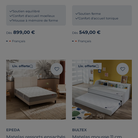
mémoire de forme
épaisseur 25cm Edouard
Soutien equilibré
Soutien ferme
Confort d'accueil moelleux
Confort d'accueil tonique
Mousse à mémoire de forme
899,00 €
549,00 €
Dès
Dès
Français
Français
Liv. offerte
Liv. offerte
EPEDA
BULTEX
Matelas ressorts ensachés
Matelas mousse 11 cm