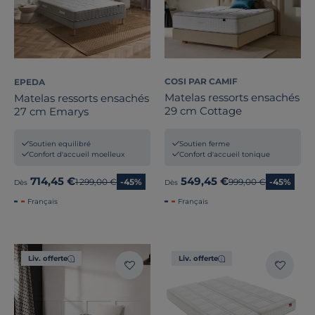
COSI PAR CAMIF
EPEDA
Matelas ressorts ensachés
Matelas ressorts ensachés
29 cm Cottage
27 cm Emarys
Soutien ferme
Soutien equilibré
Confort d'accueil tonique
Confort d'accueil moelleux
714,45 €
549,45 €
Ancien prix
1 299,00 €
-45%
Ancien prix
999,00 €
-45%
Dès
Dès
Français
Français
Liv. offerte
Liv. offerte