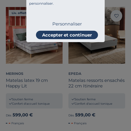
personnaliser.
Liv. offerte
Liv. offerte
Personnaliser
Accepter et continuer
MERINOS
EPEDA
Matelas latex 19 cm
Matelas ressorts ensachés
Happy Lit
22 cm Itinéraire
Soutien ferme
Soutien ferme
Confort d'accueil tonique
Confort d'accueil tonique
599,00 €
599,00 €
Dès
Dès
Français
Français