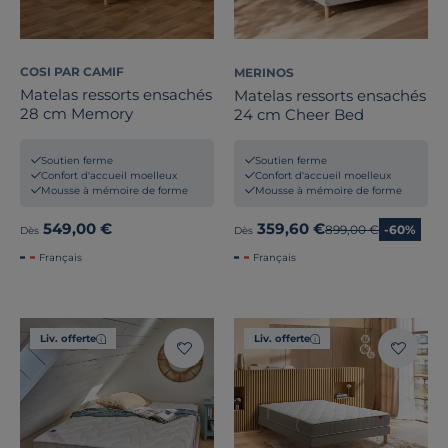
COSI PAR CAMIF
MERINOS
Matelas ressorts ensachés
Matelas ressorts ensachés
28 cm Memory
24 cm Cheer Bed
Soutien ferme
Soutien ferme
Confort d'accueil moelleux
Confort d'accueil moelleux
Mousse à mémoire de forme
Mousse à mémoire de forme
549,00 €
359,60 €
Epaisseur matelas
Ancien prix
899,00 €
-60%
Dès
Dès
Français
Français
Soutien
Confort d'accueil
Liv. offerte
Liv. offerte
Nature du garnissage
Composition du garnissage