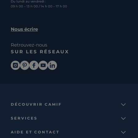
Du lundi au vendredi :
09 h 00 – 13 h 00 / 14 h 00 – 17 h 00
Nous écrire
Retrouvez-nous
SUR LES RÉSEAUX
DÉCOUVRIR CAMIF
La marque
SERVICES
Notre mission
Services et avantages
Nos collections
AIDE ET CONTACT
Comparateur