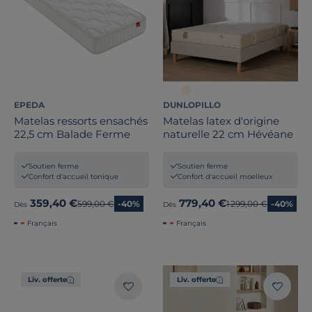
EPEDA
DUNLOPILLO
Matelas ressorts ensachés
Matelas latex d'origine
22,5 cm Balade Ferme
naturelle 22 cm Hévéane
Soutien ferme
Soutien ferme
Confort d'accueil tonique
Confort d'accueil moelleux
359,40 €
779,40 €
Ancien prix
599,00 €
-40%
Ancien prix
1 299,00 €
-40%
Dès
Dès
Français
Français
Liv. offerte
Liv. offerte