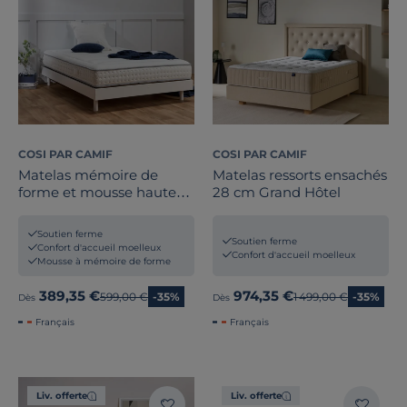
COSI PAR CAMIF
COSI PAR CAMIF
Matelas mémoire de
Matelas ressorts ensachés
forme et mousse haute
28 cm Grand Hôtel
densité épaisseur 22cm
Ernest
Soutien ferme
Soutien ferme
Confort d'accueil moelleux
Confort d'accueil moelleux
Mousse à mémoire de forme
389,35 €
974,35 €
Ancien prix
599,00 €
-35%
Ancien prix
1 499,00 €
-35%
Dès
Dès
Français
Français
Liv. offerte
Liv. offerte