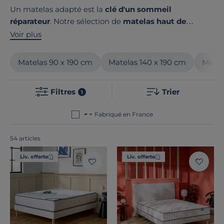
Un matelas adapté est la
clé d'un sommeil
réparateur
. Notre sélection de
matelas haut de
gamme français et européens
répond à tous les
Voir plus
besoins : ressorts ensachés pour une indépendance de
couchage parfaite, latex d'origine naturelle pour un
Matelas 90 x 190 cm
Matelas 140 x 190 cm
Matel
confort enveloppant, ou mousse à mémoire de forme
pour un soutien optimal. Du matelas bébé 60x120 au
Filtres
Trier
format king size 200x200, chaque modèle garantit
1
une qualité irréprochable et un confort personnalisé
Fabriqué en France
selon votre morphologie.
54 articles
Liv. offerte
Liv. offerte