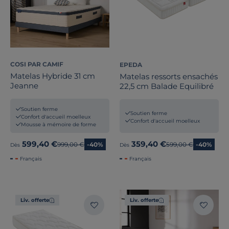
COSI PAR CAMIF
EPEDA
Matelas Hybride 31 cm
Matelas ressorts ensachés
Jeanne
22,5 cm Balade Equilibré
Soutien ferme
Soutien ferme
Confort d'accueil moelleux
Confort d'accueil moelleux
Mousse à mémoire de forme
599,40 €
359,40 €
Ancien prix
999,00 €
-40%
Ancien prix
599,00 €
-40%
Dès
Dès
Français
Français
Liv. offerte
Liv. offerte