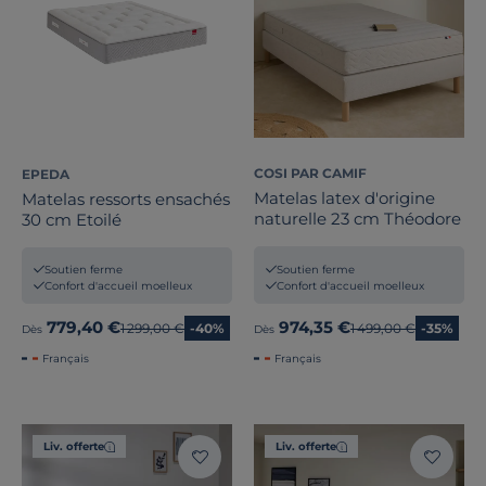
COSI PAR CAMIF
EPEDA
Matelas latex d'origine
Matelas ressorts ensachés
naturelle 23 cm Théodore
30 cm Etoilé
Soutien ferme
Soutien ferme
Confort d'accueil moelleux
Confort d'accueil moelleux
779,40 €
974,35 €
Ancien prix
1 299,00 €
-40%
Ancien prix
1 499,00 €
-35%
Dès
Dès
Français
Français
Liv. offerte
Liv. offerte