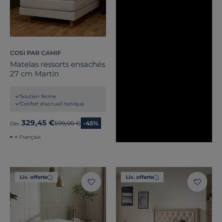
COSI PAR CAMIF
Matelas ressorts ensachés
27 cm Martin
Soutien ferme
Confort d'accueil tonique
329,45 €
Ancien prix
599,00 €
-45%
Dès
Français
Liv. offerte
Liv. offerte