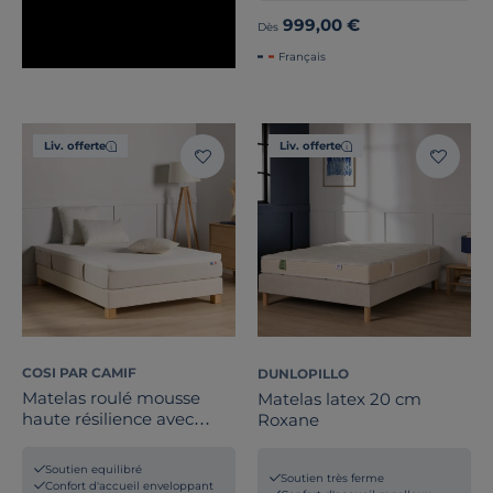
999,00 €
Dès
Français
Liv. offerte
Liv. offerte
COSI PAR CAMIF
DUNLOPILLO
Matelas roulé mousse
Matelas latex 20 cm
haute résilience avec
Roxane
mémoire de forme 25 cm
Claire
Soutien equilibré
Soutien très ferme
Confort d'accueil enveloppant