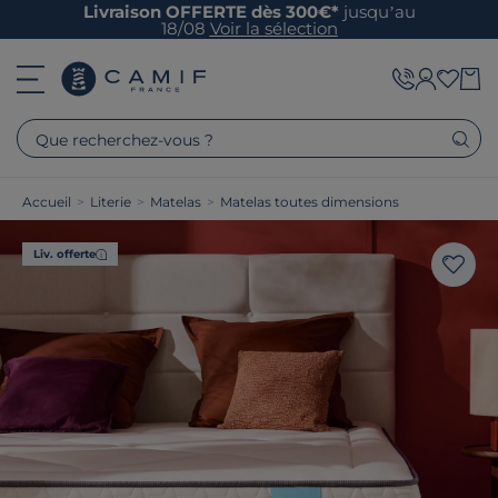
Livraison OFFERTE dès 300€*
jusqu’au
18/08
Voir la sélection
Que recherchez-vous ?
Accueil
>
Literie
>
Matelas
>
Matelas toutes dimensions
Liv. offerte