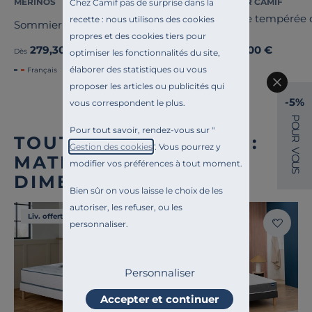
MERINOS
COSI PAR CAMIF
Chez Camif pas de surprise dans la
Couette tempérée c
recette : nous utilisons des cookies
Sommier tapissier 14 cm Twist
Coline
propres et des cookies tiers pour
279,30 €
199,00 €
Ancien prix
399,00 €
-30%
Dès
Dès
optimiser les fonctionnalités du site,
élaborer des statistiques ou vous
Français
proposer les articles ou publicités qui
-5%
vous correspondent le plus.
P
O
Pour tout savoir, rendez-vous sur "
U
TOUTE NOTRE OFFRE :
R
Gestion des cookies
". Vous pourrez y
V
MATELAS TOUTES
O
modifier vos préférences à tout moment.
U
S
DIMENSIONS
Bien sûr on vous laisse le choix de les
autoriser, les refuser, ou les
Liv. offerte
Liv. offerte
personnaliser.
Personnaliser
Accepter et continuer