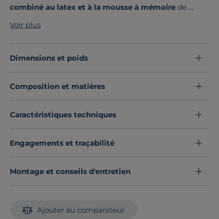
combiné au latex et à la mousse à mémoire
de
forme vous offrira un accueil moelleux et un soutien
Voir plus
progressif du corps grâce à la superposition de ses
3
technologies.
Ce produit ne contient aucune
substances actives.
Dimensions et poids
Découvrez toute notre sélection :
Matelas toutes dimensions
Composition et matières
Caractéristiques techniques
Engagements et traçabilité
Montage et conseils d'entretien
Ajouter au comparateur