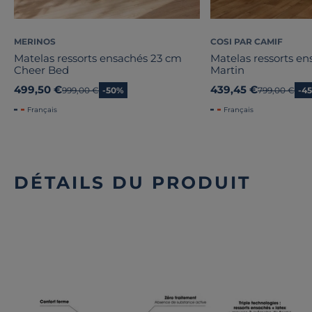
MERINOS
COSI PAR CAMIF
Matelas ressorts ensachés 23 cm
Matelas ressorts e
Cheer Bed
Martin
499,50 €
439,45 €
Ancien prix
999,00 €
-50%
Ancien prix
799,00 €
-4
Français
Français
DÉTAILS DU PRODUIT