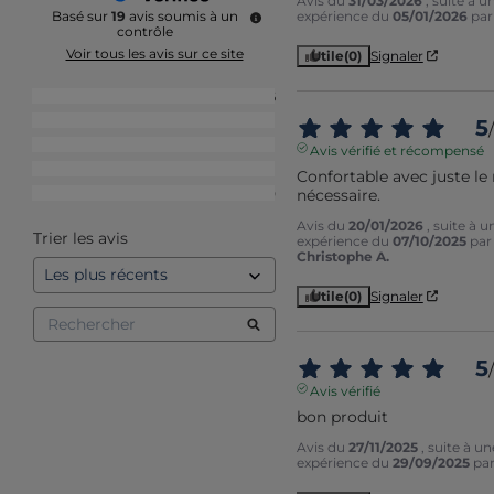
Avis du
31/03/2026
, suite à u
expérience du
05/01/2026
pa
Basé sur
19
avis soumis à un
contrôle
Voir tous les avis sur ce site
Utile
(0)
Signaler
5
étoiles
16
4
étoiles
1
5
/
3
étoiles
1
Avis vérifié et récompensé
2
étoiles
1
Confortable avec juste le 
nécessaire.
1
étoile
0
Avis du
20/01/2026
, suite à u
Trier les avis
expérience du
07/10/2025
par
Christophe A.
Utile
(0)
Signaler
5
/
Avis vérifié
bon produit
Avis du
27/11/2025
, suite à un
expérience du
29/09/2025
pa