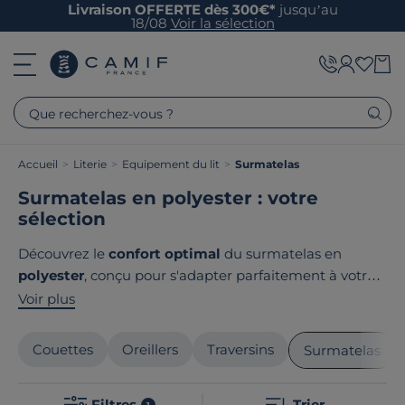
Livraison OFFERTE dès 300€*
jusqu’au
18/08
Voir la sélection
Que recherchez-vous ?
Accueil
>
Literie
>
Equipement du lit
>
Surmatelas
Surmatelas en polyester : votre
sélection
Découvrez le
confort optimal
du surmatelas en
polyester
, conçu pour s'adapter parfaitement à votre
literie. Offrez-vous des nuits de rêves grâce à sa
Voir plus
douceur
et son
soutien exceptionnel
. Le polyester,
reconnue pour sa
résistance
, assure une
longévité
Couettes
Oreillers
Traversins
Surmatelas
incomparable
. Envie de transformer votre
sommeil
?
Camif propose une large sélection qui allie
qualité
et
Filtres
Trier
1