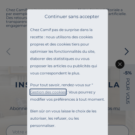
Chez Camif, on innove en permanence. Notre équipe éditoriale a
par exemple généré cette page à l'aide d'une intelligence artificielle.
Continuer sans accepter
Des retours ? Nous sommes à l'écoute. Tout comme la
transparence, l'amélioration continue fait partie de nos
engagements.
Chez Camif pas de surprise dans la
recette : nous utilisons des cookies
propres et des cookies tiers pour
Paiement sécurisé
optimiser les fonctionnalités du site,
élaborer des statistiques ou vous
proposer les articles ou publicités qui
-5%
vous correspondent le plus.
P
INSCRIVEZ-VOUS À LA
O
Pour tout savoir, rendez-vous sur "
U
R
Gestion des cookies
". Vous pourrez y
NEWSLETTER
V
O
modifier vos préférences à tout moment.
U
S
Abonnez-vous à la newsletter et surveillez vos mails
Bien sûr on vous laisse le choix de les
pour profiter de 5% de remise !
autoriser, les refuser, ou les
personnaliser.