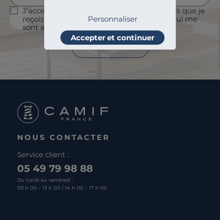
J'accepte le suivi des ouvertures des emails que je
reçois afin de personnaliser les contenus qui me
Personnaliser
sont adressés et à des fins statistiques.
Accepter et continuer
Je m'abonne
NOUS CONTACTER
Service client :
05 49 79 98 88
Du lundi au vendredi :
09 h 00 – 13 h 00 / 14 h 00 – 17 h 00