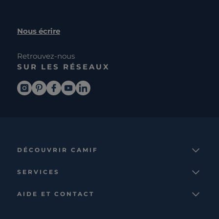
Nous écrire
Retrouvez-nous
SUR LES RÉSEAUX
DÉCOUVRIR CAMIF
La marque
SERVICES
Notre mission
Services et avantages
Nos collections
AIDE ET CONTACT
Comparateur
Le catalogue
Nous contacter
Cagnotte fidélité