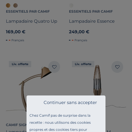
ESSENTIELS PAR CAMIF
ESSENTIELS PAR CAMIF
Lampadaire Quatro Up
Lampadaire Essence
169,00 €
249,00 €
Français
Français
Liv. offerte
Liv. offerte
Continuer sans accepter
Chez Camif pas de surprise dans la
recette : nous utilisons des cookies
CAMIF SIGNATURE
CAMIF SIGNATURE
propres et des cookies tiers pour
Lampadaire réglable
Lampadaire Fire M