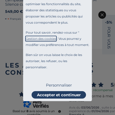
Silence cuir beige
140cm
optimiser les fonctionnalités du site,
élaborer des statistiques ou vous
549,00 €
439,00 €
proposer les articles ou publicités qui
Français
Français
-5%
vous correspondent le plus.
P
O
Pour tout savoir, rendez-vous sur "
U
Voir tout
R
Gestion des cookies
". Vous pourrez y
V
O
modifier vos préférences à tout moment.
U
S
Bien sûr on vous laisse le choix de les
autoriser, les refuser, ou les
LES AVIS DES AUTRES
personnaliser.
CONSOMM’ACTEURS ?
3.9
5
/
Personnaliser
/
5
Avis vérifié et récompensé
Accepter et continuer
Produit conforme à mes 
attentes
Avis du
03/06/2026
, suite à 
expérience du
01/04/2026
par
Basé sur
8
avis soumis à un
Pascale A.
contrôle