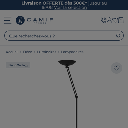
Livraison OFFERTE dès 300€*
jusqu’au
18/08
Voir la sélection
Que recherchez-vous ?
Accueil
>
Déco
>
Luminaires
>
Lampadaires
Liv. offerte