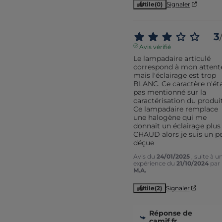
Utile
(0)
Signaler
3
/
Avis vérifié
Le lampadaire articulé 
correspond à mon attente
mais l'éclairage est trop 
BLANC. Ce caractère n'étai
pas mentionné sur la 
caractérisation du produit.
Ce lampadaire remplace 
une halogène qui me 
donnait un éclairage plus 
CHAUD alors je suis un pe
déçue
Avis du
24/01/2025
, suite à u
expérience du
21/10/2024
par
M.A.
Utile
(2)
Signaler
Réponse de
camif.fr