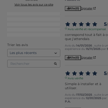
Voir tous les avis sur ce site
Utile
(0)
Signaler
5
étoiles
4
4
étoiles
1
5
/
3
étoiles
2
Avis vérifié et récompensé
2
étoiles
0
correspond tout à fait à ce
1
étoile
1
que j'attendais
Trier les avis
Avis du
14/01/2026
, suite à u
expérience du
15/11/2025
par
Utile
(0)
Signaler
5
/
Avis vérifié
Simple à installer et à 
utiliser.
Avis du
17/02/2025
, suite à u
expérience du
12/01/2025
par
P.A.