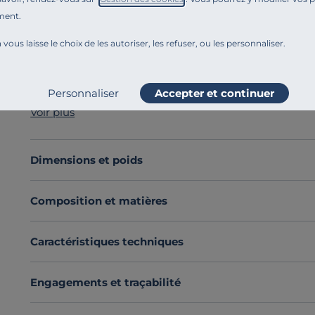
ment.
Référence : 100383053229
Envie d'un jeu de lumière intéressant pour votre intér
 vous laisse le choix de les autoriser, les refuser, ou les personnaliser.
idéal pour vous.
Ses 18 pales en
bois naturel de peupliers
contreplaqué
montée, vous pouvez jouer sur l'orientation de la lampe
Personnaliser
Accepter et continuer
Fabriqué à partir de
bois local
, elle est parfaite en 
Voir plus
singulière
.
Découvrez toute notre sélection :
Lampes à poser
Dimensions et poids
Composition et matières
Caractéristiques techniques
Engagements et traçabilité