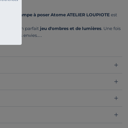
ieur ? La
Lampe à poser Atome ATELIER LOUPIOTE
est
 offrent un parfait
jeu d'ombres et de lumières
. Une fois
 selon vos envies.
solo, en chevet ou même à plusieurs pour une
ambiance