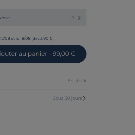
Choisir une autre couleur
 brut
+ 2
12/08 et le 18/08 (dès 3,90 €)
jouter
au panier
- 99,00 €
En stock
Sous 30 jours