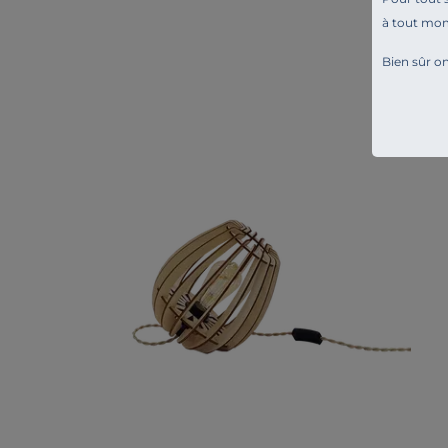
à tout mo
Bien sûr on