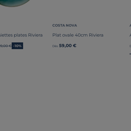
COSTA NOVA
iettes plates Riviera
Plat ovale 40cm Riviera
59,00 €
Ancien prix
99,00 €
-10%
Dès
Liv. offerte