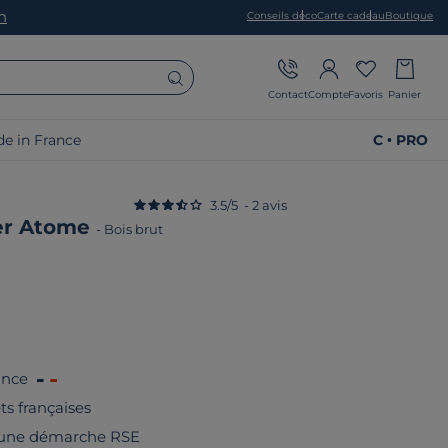
on
Conseils déco
Carte cadeau
Boutique
Contact
Compte
Favoris
Panier
e in France
C • PRO
3.5
/
5
-
2
avis
er Atome
-
Bois brut
ance
êts françaises
 une démarche RSE