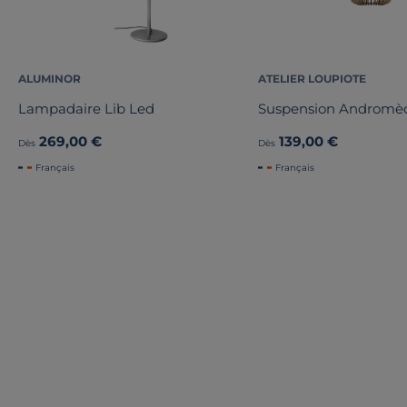
ALUMINOR
ATELIER LOUPIOTE
Lampadaire Lib Led
Suspension Andromè
269,00 €
139,00 €
Dès
Dès
Français
Français
TOUTE NOTRE OFFRE :
Liv. offerte
Liv. offerte