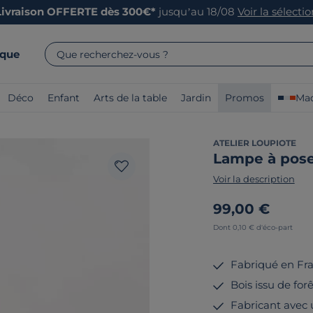
Livraison OFFERTE dès 300€*
jusqu’au 18/08
Voir la sélecti
rque
Que recherchez-vous ?
Déco
Enfant
Arts de la table
Jardin
Promos
Mad
ATELIER LOUPIOTE
Lampe à pos
Voir la description
99,00 €
Dont 0,10 € d'éco-part
Fabriqué en Fr
Bois issu de for
Fabricant avec