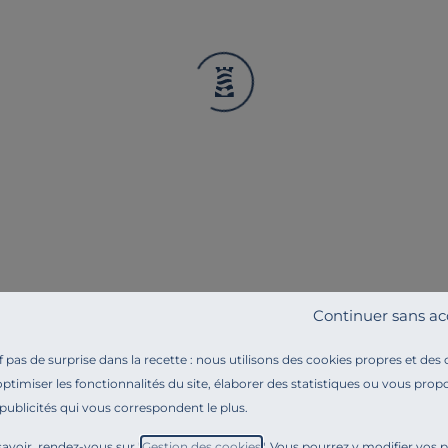
ATELIER LOUPIOTE
ATELIER LOU
Suspension Andromède
Lampadair
139,00 €
169,00 €
Français
Français
Continuer sans ac
pas de surprise dans la recette : nous utilisons des cookies propres et des
optimiser les fonctionnalités du site, élaborer des statistiques ou vous propo
 publicités qui vous correspondent le plus.
avoir, rendez-vous sur "
Gestion des cookies
". Vous pourrez y modifier vos 