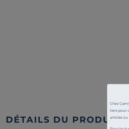
ATELIER LOUPIOTE
ATELIER LOUPIOTE
Lampe à poser Alba
Lampe à poser Oya
99,00 €
99,00 €
Français
Français
Chez Camif 
tiers pour 
DÉTAILS DU PRODUIT
articles ou
Pour tout s