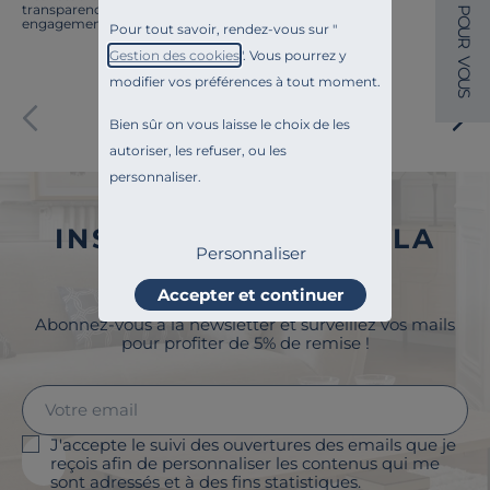
transparence, l'amélioration continue fait partie de nos
P
O
engagements.
Pour tout savoir, rendez-vous sur "
U
R
Gestion des cookies
". Vous pourrez y
V
O
modifier vos préférences à tout moment.
U
S
Paiement sécurisé
Bien sûr on vous laisse le choix de les
autoriser, les refuser, ou les
personnaliser.
INSCRIVEZ-VOUS À LA
Personnaliser
NEWSLETTER
Accepter et continuer
Abonnez-vous à la newsletter et surveillez vos mails
pour profiter de 5% de remise !
J'accepte le suivi des ouvertures des emails que je
reçois afin de personnaliser les contenus qui me
sont adressés et à des fins statistiques.