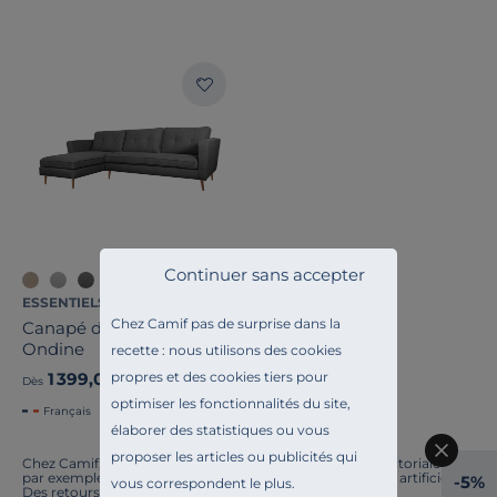
Pays de fabrication
Continuer sans accepter
ESSENTIELS PAR CAMIF
Chez Camif pas de surprise dans la
Canapé d'angle tissu
Ondine
recette : nous utilisons des cookies
propres et des cookies tiers pour
1 399,00 €
Dès
optimiser les fonctionnalités du site,
Français
élaborer des statistiques ou vous
proposer les articles ou publicités qui
Chez Camif, on innove en permanence. Notre équipe éditoriale a
par exemple généré cette page à l'aide d'une intelligence artificielle.
-5%
vous correspondent le plus.
Des retours ? Nous sommes à l'écoute. Tout comme la