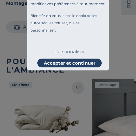
O
Montage et conseils d'entretien
modifier vos préférences à tout moment.
U
S
Bien sûr on vous laisse le choix de les
autoriser, les refuser, ou les
Ajouter au comparateur
personnaliser.
Personnaliser
POUR COMPLÉTER
Accepter et continuer
L'AMBIANCE
Liv. offerte
Destockage