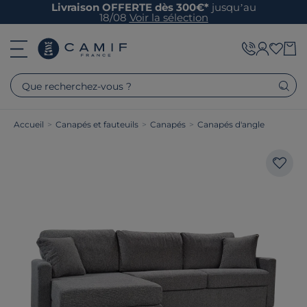
Livraison OFFERTE dès 300€*
jusqu’au
18/08
Voir la sélection
Que recherchez-vous ?
Accueil
>
Canapés et fauteuils
>
Canapés
>
Canapés d'angle