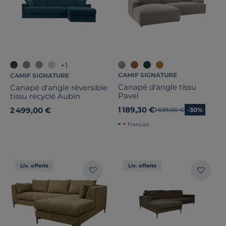
+1
CAMIF SIGNATURE
CAMIF SIGNATURE
Canapé d'angle tissu
Canapé d'angle réversible
Pavel
tissu recyclé Aubin
1 189,30 €
2 499,00 €
Ancien prix
1 699,00 €
-30%
Français
Liv. offerte
Liv. offerte