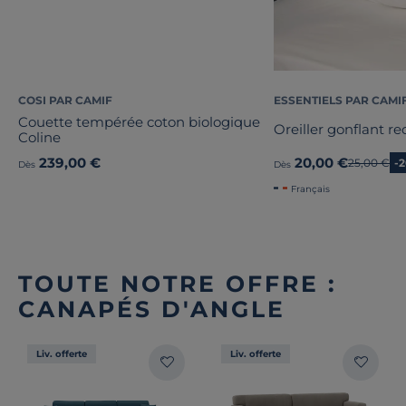
COSI PAR CAMIF
ESSENTIELS PAR CAMI
Couette tempérée coton biologique
Oreiller gonflant r
Coline
239,00 €
20,00 €
Ancien pri
25,00 €
-
Dès
Dès
Français
TOUTE NOTRE OFFRE :
CANAPÉS D'ANGLE
Liv. offerte
Liv. offerte