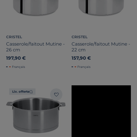
Marque
Note des clients
Stock
CRISTEL
CRISTEL
Casserole/faitout Mutine -
Casserole/faitout Mutine -
Certifications et labels
26 cm
22 cm
197,90 €
157,90 €
Pays de fabrication
Français
Français
Liv. offerte