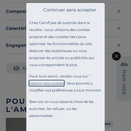
casseroles leur donne un excellent rendement
Continuer sans accepter
Composition et matières
thermique et permet de conserver la température de
votre préparation une fois sur la table. Les graduations
Chez Camif pas de surprise dans la
intérieures tous les 0.5 L vous permettront de doser
Caractéristiques techniques
recette : nous utilisons des cookies
efficacement vos préparations.
propres et des cookies tiers pour
- Acier inoxydable intérieur et extérieur
optimiser les fonctionnalités du site,
Engagements et traçabilité
- Compapible tous feux et induction
élaborer des statistiques ou vous
- Passe au four, au gill et au lave-vaisselle
proposer les articles ou publicités qui
- Couvercle, poignée et anses non fournis
-5%
vous correspondent le plus.
Ajouter au comparateur
Découvrez toute notre sélection :
Marmites et faitouts
P
O
Pour tout savoir, rendez-vous sur "
U
R
Gestion des cookies
". Vous pourrez y
V
O
modifier vos préférences à tout moment.
U
S
POUR COMPLÉTER
Bien sûr on vous laisse le choix de les
L'AMBIANCE
autoriser, les refuser, ou les
personnaliser.
Liv. offerte