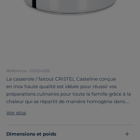
Référence : 02004526
La casserole / faitout CRISTEL Casteline conçue
en inox haute qualité est idéale pour réussir vos
préparations culinaires pour toute la famille grâce à la
chaleur qui se répartit de manière homogène dans
tout son volume généreux.
Voir plus
Le concept amovible de Cristel est unique, la poignée
en fonte inox se fixe et s'enlève avec facilité et sécurité.
Les casseroles s'emboîtent totalement pour prendre
Dimensions et poids
un minimum de place. Le fond thermodiffuseur de ces