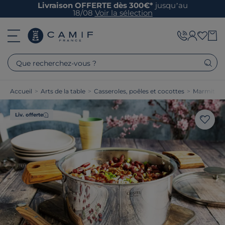
Livraison OFFERTE dès 300€*
jusqu’au
18/08
Voir la sélection
Que recherchez-vous ?
Accueil
>
Arts de la table
>
Casseroles, poêles et cocottes
>
Marmites e
Liv. offerte