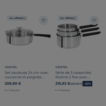
Liv. offerte
Liv. offerte
CRISTEL
CRISTEL
Set sauteuse 24 cm avec
Série de 3 casseroles
couvercle et poignée
Mutine 2 fixe avec
noire Mutine Amovible
poignée Bakelite noire
209,90 €
215,92 €
Ancien prix
269,90 €
-20%
Français
Français