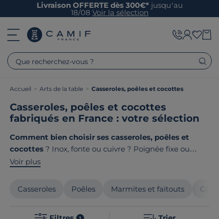
Livraison OFFERTE dès 300€*
jusqu’au
18/08
Voir la sélection
Que recherchez-vous ?
Accueil
>
Arts de la table
>
Casseroles, poêles et cocottes
Casseroles, poêles et cocottes
fabriqués en France : votre sélection
Comment bien choisir ses casseroles, poêles et
cocottes
? Inox, fonte ou cuivre ? Poignée fixe ou
amovible ? Autant de questions pour trouver les
Voir plus
ustensiles qui vous accompagneront au quotidien
dans toutes vos préparations culinaires. Le point
Casseroles
Poêles
Marmites et faitouts
Coco
commun de nos produits ? Ils sont tous
fabriqués en
France ou en Europe
!
Filtres
Trier
1