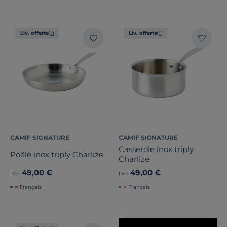
Liv. offerte
Liv. offerte
Marque
Note des clients
Stock
Certifications et labels
CAMIF SIGNATURE
CAMIF SIGNATURE
Casserole inox triply
Poêle inox triply Charlize
Charlize
Pays de fabrication
49,00 €
49,00 €
Dès
Dès
Français
Français