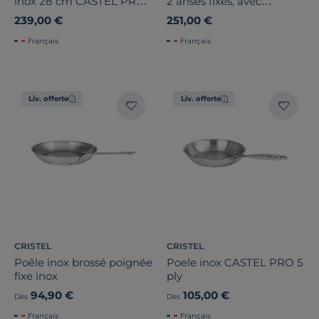
inox 28 cm CASTEL PRO
2 anses fixes, avec
5 ply avec couvercle en
couvercle en verre
239,00 €
251,00 €
verre
CASTEL PRO
Français
Français
Liv. offerte
Liv. offerte
CRISTEL
CRISTEL
Poêle inox brossé poignée
Poele inox CASTEL PRO 5
fixe inox
ply
94,90 €
105,00 €
Dès
Dès
Français
Français