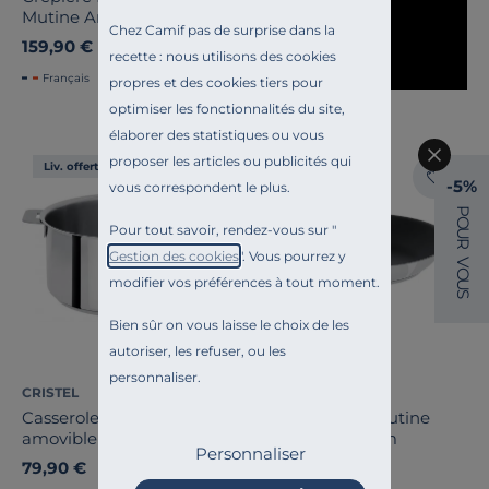
Mutine Amovible
Chez Camif pas de surprise dans la
159,90 €
recette : nous utilisons des cookies
Français
propres et des cookies tiers pour
optimiser les fonctionnalités du site,
élaborer des statistiques ou vous
proposer les articles ou publicités qui
Liv. offerte
Liv. offerte
-5%
vous correspondent le plus.
P
O
Pour tout savoir, rendez-vous sur "
U
R
Gestion des cookies
". Vous pourrez y
V
O
modifier vos préférences à tout moment.
U
S
Bien sûr on vous laisse le choix de les
autoriser, les refuser, ou les
personnaliser.
CRISTEL
CRISTEL
Casserole inox Mutine
Poêle Exceliss Mutine
amovible - 14 cm
amovible - 24 cm
Personnaliser
79,90 €
167,90 €