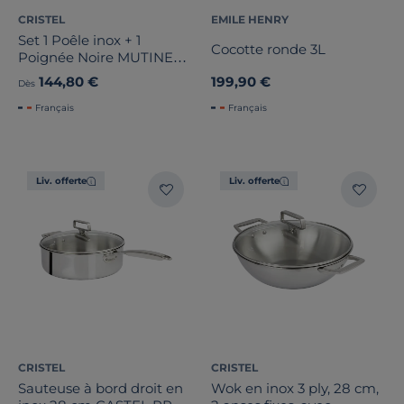
CRISTEL
EMILE HENRY
Set 1 Poêle inox + 1
Cocotte ronde 3L
Poignée Noire MUTINE
amovible
144,80 €
199,90 €
Dès
Français
Français
Liv. offerte
Liv. offerte
CRISTEL
CRISTEL
Sauteuse à bord droit en
Wok en inox 3 ply, 28 cm,