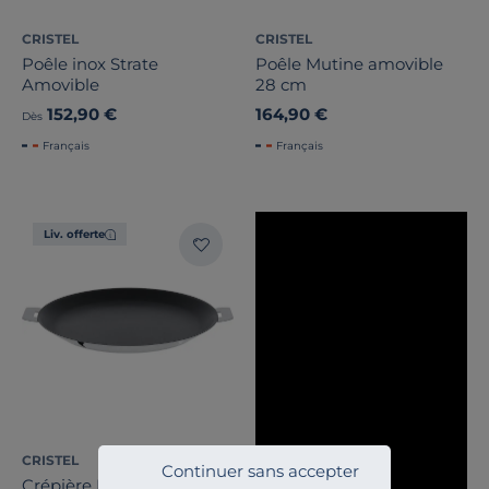
CRISTEL
CRISTEL
Poêle inox Strate
Poêle Mutine amovible
Amovible
28 cm
152,90 €
164,90 €
Dès
Français
Français
Liv. offerte
CRISTEL
Continuer sans accepter
Crépière Exceliss 26 cm