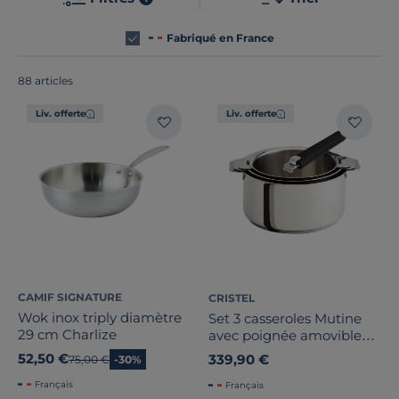
Fabriqué en France
88 articles
Liv. offerte
Liv. offerte
CAMIF SIGNATURE
CRISTEL
Wok inox triply diamètre
Set 3 casseroles Mutine
29 cm Charlize
avec poignée amovible
noire
52,50 €
339,90 €
Ancien prix
75,00 €
-30%
Français
Français