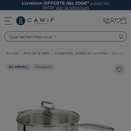
Livraison OFFERTE dès 300€*
jusqu’au
18/08
Voir la sélection
Que recherchez-vous ?
Accueil
>
Arts de la table
>
Casseroles, poêles et cocottes
>
Sauteuses,
Liv. offerte
Nouveauté