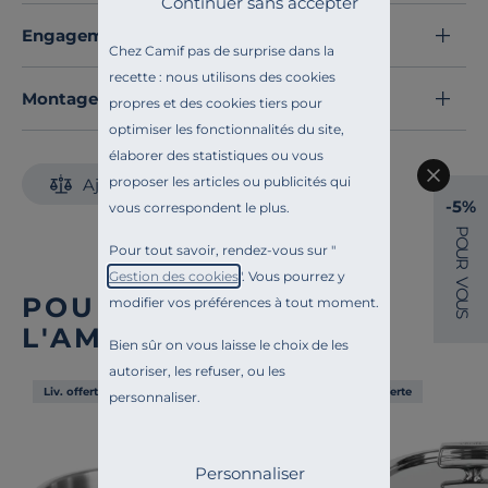
Continuer sans accepter
préparations en un clin d’œil tout en conservant
Engagements et traçabilité
l’humidité nécessaire pour des résultats tendres et
Chez Camif pas de surprise dans la
savoureux. Alliant une esthétique soignée en inox
recette : nous utilisons des cookies
brillant à une ergonomie renforcée par sa poignée
Montage et conseils d'entretien
propres et des cookies tiers pour
rivetée, cette sauteuse
fabriquée en France
est
optimiser les fonctionnalités du site,
compatible avec tous les feux, y compris l’induction.
élaborer des statistiques ou vous
Découvrez toute notre sélection :
proposer les articles ou publicités qui
Ajouter au comparateur
Sauteuses, tajines et wok
-5%
vous correspondent le plus.
P
O
Pour tout savoir, rendez-vous sur "
U
R
Gestion des cookies
". Vous pourrez y
V
O
POUR COMPLÉTER
modifier vos préférences à tout moment.
U
S
L'AMBIANCE
Bien sûr on vous laisse le choix de les
autoriser, les refuser, ou les
Liv. offerte
Liv. offerte
personnaliser.
Personnaliser