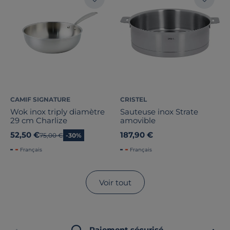
CAMIF SIGNATURE
CRISTEL
Wok inox triply diamètre
Sauteuse inox Strate
29 cm Charlize
amovible
52,50 €
187,90 €
Ancien prix
75,00 €
-30%
Français
Français
Voir tout
Paiement sécurisé