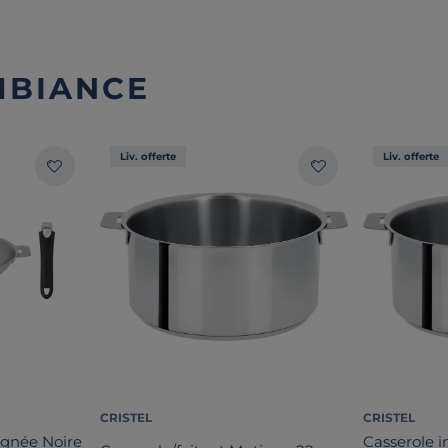
MBIANCE
Liv. offerte
Liv. offerte
CRISTEL
CRISTEL
oignée Noire
Casserole i