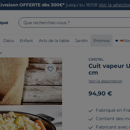
Livraison OFFERTE dès 300€*
jusqu’au 18/08
Voir la sélecti
rque
Que recherchez-vous ?
Déco
Enfant
Arts de la table
Jardin
Promos
Mad
ur
CRISTEL
Cuit vapeur 
cm
Voir la description
94,90 €
Fabriqué en Fr
Contient des ma
Fabricant avec