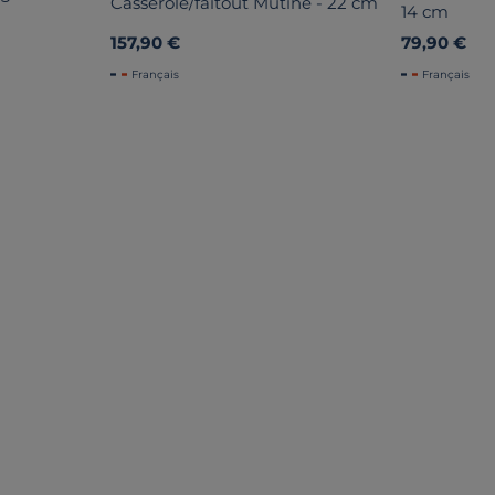
Casserole/faitout Mutine - 22 cm
14 cm
157,90 €
79,90 €
Français
Français
 CONSOMM’ACTEURS ?
5
/
5
Avis vérifié et récompensé
Ustensile de cuisine d'une grande qualité. Je connais cett
Avis du
01/04/2026
, suite à une expérience du
26/12/2025
par
Moïse
Utile
(0)
Signaler
5
/
5
Avis vérifié
conforme à ce que je cherchais pour aller avec les cassero