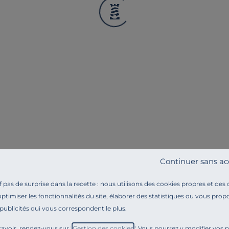
CRISTEL
CRISTEL
+ couvercle
Cuit-vapeur en verre + couvercle
Cuit vapeu
- 24 cm
couvercle 
67,90 €
59,90 €
Français
Français
Continuer sans ac
pas de surprise dans la recette : nous utilisons des cookies propres et des
optimiser les fonctionnalités du site, élaborer des statistiques ou vous propo
 publicités qui vous correspondent le plus.
Référence : 02003573
Le Cuit-vapeur CRISTEL universel Mutine conçu en inox
avoir, rendez-vous sur "
Gestion des cookies
". Vous pourrez y modifier vos 