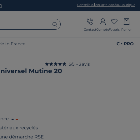
on
Conseils déco
Carte cadeau
Boutique
Contact
Compte
Favoris
Panier
e in France
C • PRO
5
/
5
-
3
avis
Universel Mutine 20
ance
tériaux recyclés
 une démarche RSE