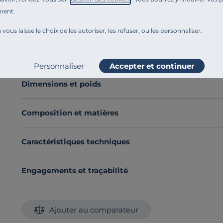
la cuisson saine de vos légumes, viandes blanches et p
ment.
Le Cuit-vapeur CRISTEL en inox Mutine amovible est c
 vous laisse le choix de les autoriser, les refuser, ou les personnaliser.
différentes : 16, 18 et 20 cm.
- Acier inoxydable 18/10 intérieur et extérieur
Voir plus
- Finition brillante
Personnaliser
Accepter et continuer
- Passe au lave-vaisselle
Découvrez toute notre sélection :
Cuit-vapeur
Dimensions et poids
Composition et matières
Caractéristiques techniques
Engagements et traçabilité
Ajouter au comparateur