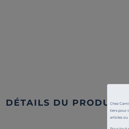
CRISTEL
CRISTEL
Cuit vapeur universel Mutine 24
Cuit-vapeur en verre 
cm
- 20 cm
109,90 €
57,90 €
Français
Français
DÉTAILS DU PRODUIT
Chez Camif 
tiers pour 
articles ou
Pour tout s