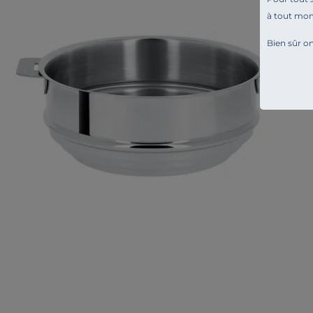
à tout mo
Bien sûr on