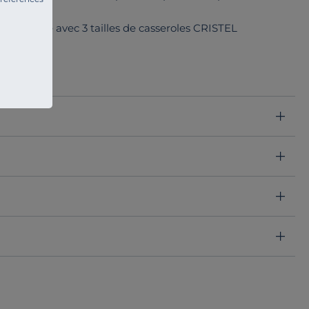
oissons.
ompatible avec 3 tailles de casseroles CRISTEL