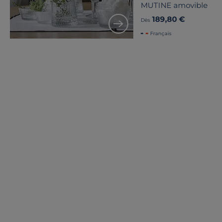
MUTINE amovible
189,80 €
Dès
Français
LES AVIS DES AUTRES
5
/
5
Basé sur
3
avis soumis à un
contrôle
Voir tous les avis sur ce site
5
étoiles
3
4
étoiles
0
3
étoiles
0