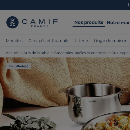
Nos produits
Notre ma
Meubles
Canapés et fauteuils
Literie
Linge de maison
Accueil
>
Arts de la table
>
Casseroles, poêles et cocottes
>
Cuit-vape
Liv. offerte