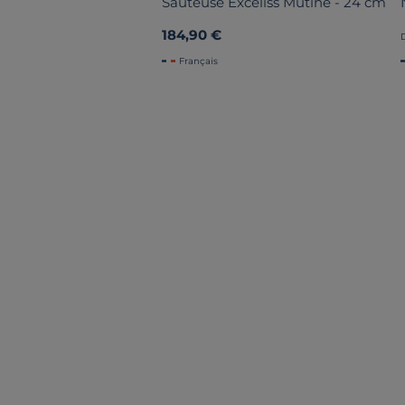
Sauteuse Exceliss Mutine - 24 cm
184,90 €
Français
e marque depuis plus de 30 ans.
tte A.
les Mutine achetées l'an dernier.