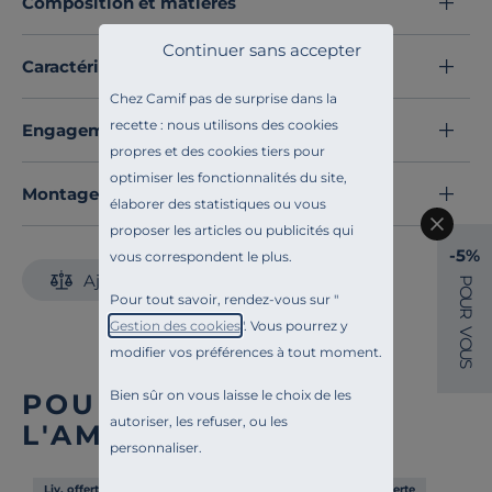
Composition et matières
Résultat ? Une
maîtrise totale de la température
pour mijoter, braiser ou bouillir sans jamais brûler vos
Continuer sans accepter
préparations.
Caractéristiques techniques
Imaginez la satisfaction de cuisiner avec un objet
Chez Camif pas de surprise dans la
fabriqué en France,
Son couvercle en verre bombé
recette : nous utilisons des cookies
Engagements et traçabilité
vous permet de surveiller vos plats en un coup d'œil,
propres et des cookies tiers pour
préservant ainsi toutes les saveurs et les nutriments,
optimiser les fonctionnalités du site,
tandis que ses anses ergonomiques garantissent une
Montage et conseils d'entretien
élaborer des statistiques ou vous
sécurité totale. Disponible en plusieurs tailles pour
proposer les articles ou publicités qui
s'adapter à toutes vos envies. Ne choisissez plus entre
-5%
vous correspondent le plus.
design et performance : équipez-vous dès maintenant
Ajouter au comparateur
P
O
pour une vie de gourmandise.
Pour tout savoir, rendez-vous sur "
U
R
Découvrez toute notre sélection :
Marmites et faitouts
Gestion des cookies
". Vous pourrez y
V
O
modifier vos préférences à tout moment.
U
S
Bien sûr on vous laisse le choix de les
POUR COMPLÉTER
autoriser, les refuser, ou les
L'AMBIANCE
personnaliser.
Liv. offerte
Liv. offerte