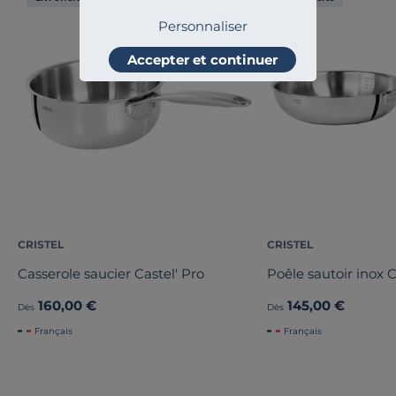
Personnaliser
Accepter et continuer
CRISTEL
CRISTEL
Casserole saucier Castel' Pro
Poêle sautoir inox 
160,00 €
145,00 €
Dès
Dès
Français
Français