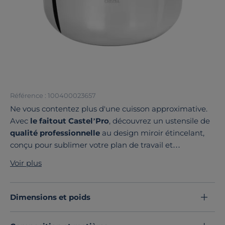
Référence : 100400023657
Ne vous contentez plus d'une cuisson approximative.
Avec
le faitout Castel’Pro
, découvrez un ustensile de
qualité professionnelle
au design miroir étincelant,
conçu pour sublimer votre plan de travail et
transformer chaque recette en une réussite
Voir plus
gastronomique. Ce qui rend ce faitout unique, c'est sa
structure
Ultraply 5 couches
. Contrairement aux
ustensiles standards, la chaleur ne vient pas
Dimensions et poids
seulement du fond : elle se diffuse de manière
fulgurante et homogène sur l'intégralité du corps.