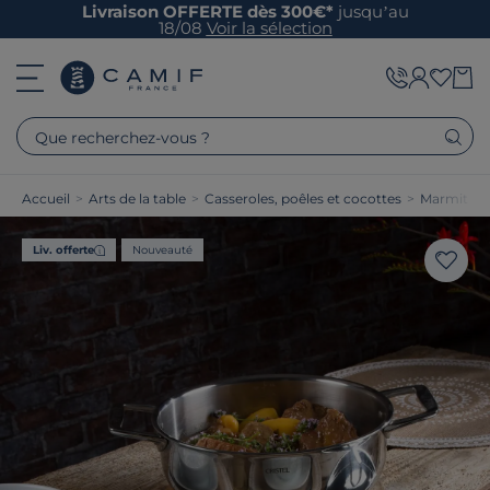
Livraison OFFERTE dès 300€*
jusqu’au
18/08
Voir la sélection
Que recherchez-vous ?
Accueil
>
Arts de la table
>
Casseroles, poêles et cocottes
>
Marmites e
Liv. offerte
Nouveauté