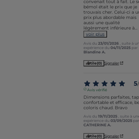
convenait tout à fait. Le se
bémol était le prix que je 
trouvais cher. Celui-ci a un
prix plus abordable mais 
aussi une qualité 
légèrement inférieure à
...
voir plus
Avis du
23/01/2026
, suite à u
expérience du
04/11/2025
par
Blandine A.
Utile
(0)
Signaler
5
/
Avis vérifié
Dimensions parfaites, tapi
confortable et efficace, be
coloris chaud. Bravo
Avis du
19/11/2025
, suite à un
expérience du
03/09/2025
pa
CATHERINE A.
Utile
(0)
Signaler