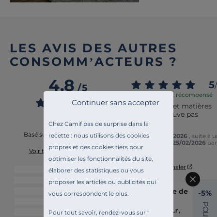
LES AVIS DES AUTRES
CONSOMM’ACTEURS ?
4.8
5
/
/
5
Avis vérifié et récompensé
Continuer sans accepter
Dimensions et matières 
qu’on ne trouve pas 
facilement.
Chez Camif pas de surprise dans la
Basé sur
4
avis soumis à un
recette : nous utilisons des cookies
Avis du
29/04/2026
, suite à 
contrôle
expérience du
25/02/2026
par
propres et des cookies tiers pour
Marguerite A.
Voir tous les avis sur ce site
optimiser les fonctionnalités du site,
Utile
(0)
Signaler
5
étoiles
3
élaborer des statistiques ou vous
4
étoiles
1
proposer les articles ou publicités qui
Réponse de
3
étoiles
0
-5%
vous correspondent le plus.
camif.fr
2
étoiles
0
P
Bonjour,

O
Pour tout savoir, rendez-vous sur "
1
étoile
0
U