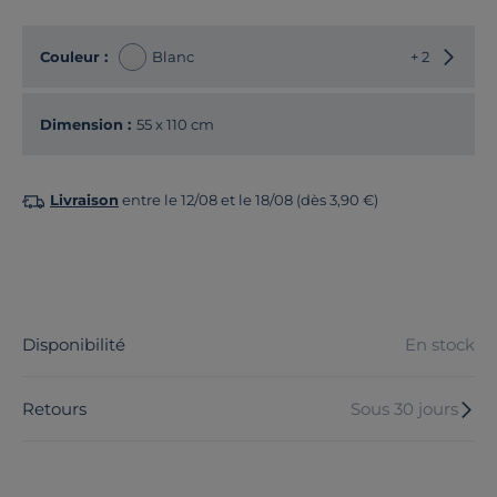
Choisir
Couleur :
Blanc
+ 2
Dimension :
55 x 110 cm
Livraison
entre le 12/08 et le 18/08 (dès 3,90 €)
Disponibilité
En stock
Retours
Sous 30 jours