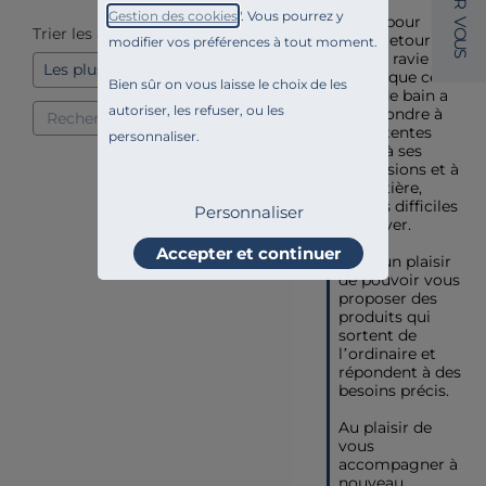
R
Gestion des cookies
". Vous pourrez y
Merci pour 
V
Trier les avis
O
votre retour 😊

modifier vos préférences à tout moment.
U
S
Je suis ravie de 
savoir que ce 
Bien sûr on vous laisse le choix de les
tapis de bain a 
autoriser, les refuser, ou les
su répondre à 
vos attentes 
personnaliser.
grâce à ses 
dimensions et à 
sa matière, 
parfois difficiles 
Personnaliser
à trouver.

Accepter et continuer
C’est un plaisir 
de pouvoir vous 
proposer des 
produits qui 
sortent de 
l’ordinaire et 
répondent à des 
besoins précis.

Au plaisir de 
vous 
accompagner à 
nouveau.
