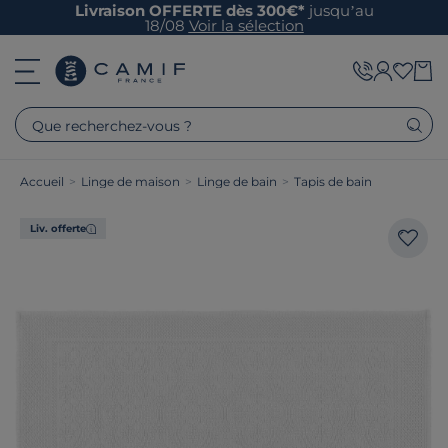
Livraison OFFERTE dès 300€*
jusqu’au
18/08
Voir la sélection
Que recherchez-vous ?
Accueil
>
Linge de maison
>
Linge de bain
>
Tapis de bain
Liv. offerte