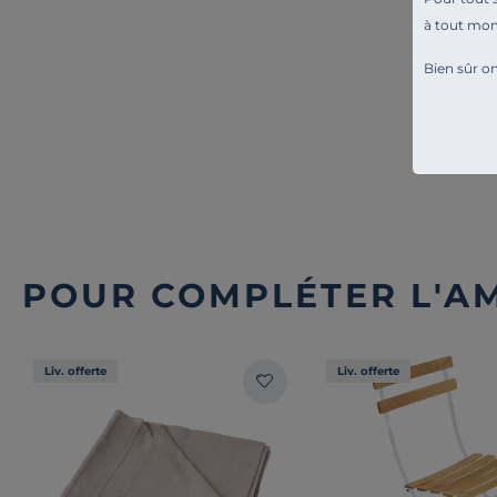
à tout mo
Bien sûr on
POUR COMPLÉTER L'A
Liv. offerte
Liv. offerte