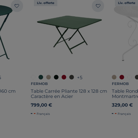
Liv. offerte
Liv. offerte
5
+5
FERMOB
FERMOB
 Ø60 cm
Table Carrée Pliante 128 x 128 cm
Table Ron
Caractère en Acier
Montmartre
799,00 €
329,00 €
Français
Français