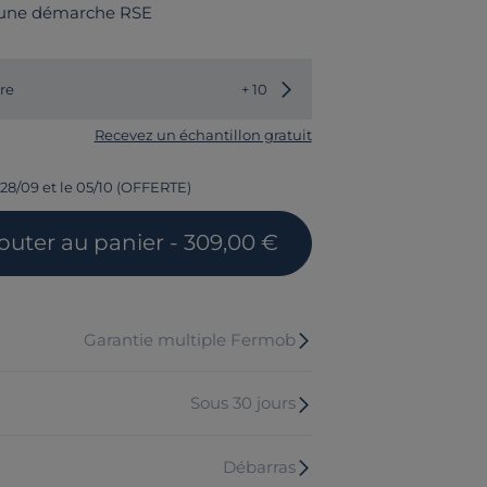
 une démarche RSE
Choisir une autre couleur
re
+ 10
Recevez un échantillon gratuit
 28/09 et le 05/10 (OFFERTE)
outer
au panier
- 309,00 €
Garantie multiple Fermob
Sous 30 jours
Débarras