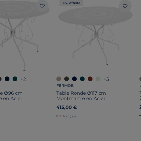
Liv. offerte
+2
+3
FERMOB
de Ø96 cm
Table Ronde Ø117 cm
 en Acier
Montmartre en Acier
415,00 €
Français