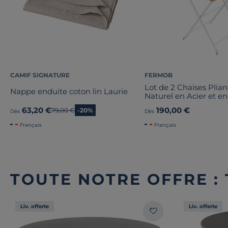
CAMIF SIGNATURE
FERMOB
Lot de 2 Chaises Plian
Nappe enduite coton lin Laurie
Naturel en Acier et en
63,20 €
190,00 €
Ancien prix
79,00 €
-20%
Dès
Dès
Français
Français
TOUTE NOTRE OFFRE :
Liv. offerte
Liv. offerte