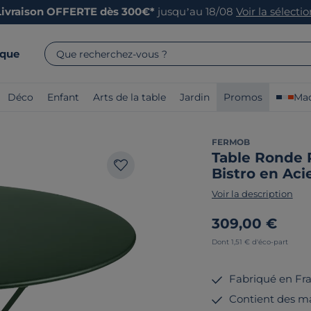
Livraison OFFERTE dès 300€*
jusqu’au 18/08
Voir la sélecti
rque
Que recherchez-vous ?
Déco
Enfant
Arts de la table
Jardin
Promos
Mad
FERMOB
Table Ronde 
Bistro en Aci
Voir la description
309,00 €
Dont 1,51 € d'éco-part
Fabriqué en Fr
Contient des ma