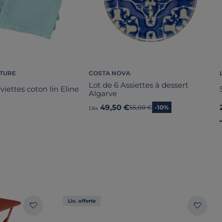
ATURE
COSTA NOVA
Lot de 6 Assiettes à dessert
viettes coton lin Eline
Algarve
49,50 €
Ancien prix
55,00 €
-10%
Dès
Liv. offerte