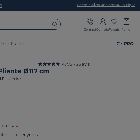
on
Conseils déco
Carte cadeau
Boutique
Contact
Compte
Favoris
Panier
e in France
C • PRO
4.7
/
5
-
26
avis
Pliante Ø117 cm
er
-
Cèdre
ance
tériaux recyclés