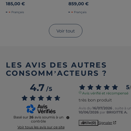
en Acier
Caractère en Acier
185,00 €
859,00 €
Français
Français
Voir tout
LES AVIS DES AUTRES
CONSOMM’ACTEURS ?
4.7
5
/
/
5
Avis vérifié et récompensé
très bon produit
Avis du
16/07/2026
, suite à 
10/06/2026
par
BRIGITTE A.
Basé sur
26
avis soumis à un
contrôle
Utile
(0)
Signaler
Voir tous les avis sur ce site