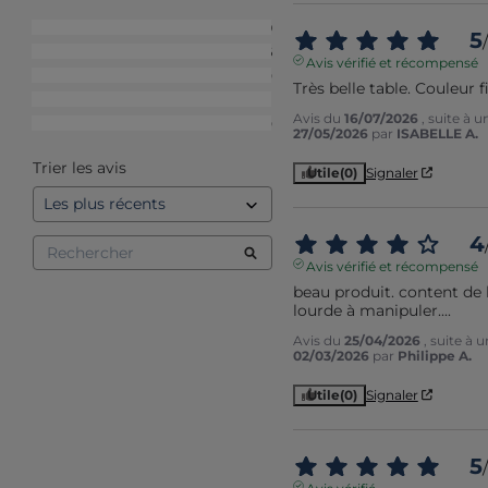
5
étoiles
19
5
/
4
étoiles
6
Avis vérifié et récompensé
3
étoiles
0
Très belle table. Couleur f
2
étoiles
1
Avis du
16/07/2026
, suite à 
1
étoile
0
27/05/2026
par
ISABELLE A.
Trier les avis
Utile
(0)
Signaler
4
Avis vérifié et récompensé
beau produit. content de l
lourde à manipuler....
Avis du
25/04/2026
, suite à 
02/03/2026
par
Philippe A.
Utile
(0)
Signaler
5
/