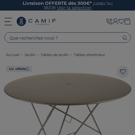
Livraison OFFERTE dès 300€*
jusqu’au
18/08
Voir la sélection
Que recherchez-vous ?
Accueil
>
Jardin
>
Tables de jardin
>
Tables d'extérieur
Liv. offerte