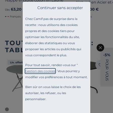
Nappe enduite coton lin Laurie
Naturel en Acier et
Continuer sans accepter
63,20 €
190,00 €
Ancien prix
79,00 €
-20%
Dès
Dès
Français
Français
Chez Camif pas de surprise dans la
recette : nous utilisons des cookies
propres et des cookies tiers pour
optimiser les fonctionnalités du site,
TOUTE NOTRE OFFRE :
élaborer des statistiques ou vous
TABLES D'EXTÉRIEUR
proposer les articles ou publicités qui
-5%
vous correspondent le plus.
P
Liv. offerte
Liv. offerte
O
Pour tout savoir, rendez-vous sur "
U
R
Gestion des cookies
". Vous pourrez y
V
O
modifier vos préférences à tout moment.
U
S
Bien sûr on vous laisse le choix de les
autoriser, les refuser, ou les
personnaliser.