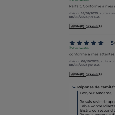
Avis vérifié
Parfait. Conforme à mes a
Avis du
14/01/2025
, suite à 
08/08/2024
par
E.A.
Utile
(0)
Signaler
5
/
Avis vérifié
conforme à mes attentes, 
Avis du
06/10/2023
, suite à 
08/08/2023
par
A.A.
Utile
(0)
Signaler
Réponse de
camif.fr
Bonjour Madame, 

Je suis ravie d'appr
Table Ronde Pliante
Bistro correspond à
Je vous remercie d'a