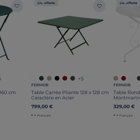
Liv. offerte
Liv. offerte
5
+5
FERMOB
FERMOB
 Ø60 cm
Table Carrée Pliante 128 x 128 cm
Table Ron
Caractère en Acier
Montmartre
799,00 €
329,00 €
Français
Français