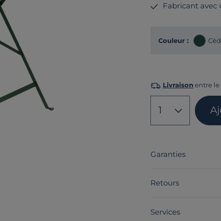
Fabricant avec
Couleur :
Cèd
Livraison
entre le
1
Aj
Garanties
Retours
Services