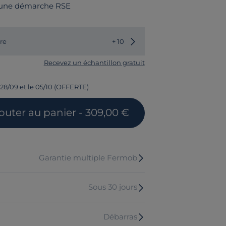
 une démarche RSE
Choisir une autre couleur
re
+ 10
Recevez un échantillon gratuit
 28/09 et le 05/10 (OFFERTE)
outer
au panier
- 309,00 €
Garantie multiple Fermob
Sous 30 jours
Débarras