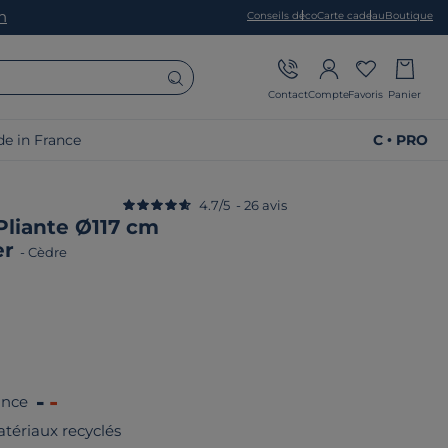
on
Conseils déco
Carte cadeau
Boutique
Contact
Compte
Favoris
Panier
e in France
C • PRO
4.7
/
5
-
26
avis
Pliante Ø117 cm
er
-
Cèdre
ance
tériaux recyclés