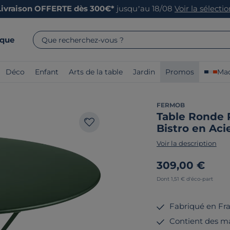
Livraison OFFERTE dès 300€*
jusqu’au 18/08
Voir la sélecti
rque
Que recherchez-vous ?
Déco
Enfant
Arts de la table
Jardin
Promos
Mad
FERMOB
Table Ronde 
Bistro en Aci
Voir la description
309,00 €
Dont 1,51 € d'éco-part
Fabriqué en Fr
Contient des ma