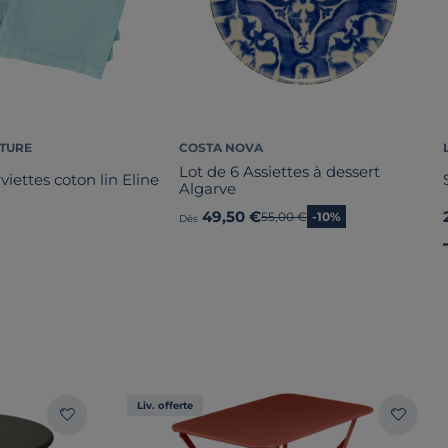
ATURE
COSTA NOVA
Lot de 6 Assiettes à dessert
viettes coton lin Eline
Algarve
49,50 €
Ancien prix
55,00 €
-10%
Dès
Liv. offerte