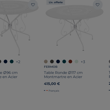
Liv. offerte
+2
+3
FERMOB
de Ø96 cm
Table Ronde Ø117 cm
 en Acier
Montmartre en Acier
415,00 €
Français