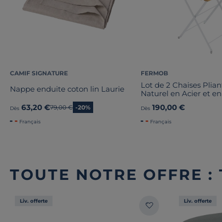
CAMIF SIGNATURE
FERMOB
Lot de 2 Chaises Plian
Nappe enduite coton lin Laurie
Naturel en Acier et en
63,20 €
190,00 €
Ancien prix
79,00 €
-20%
Dès
Dès
Français
Français
TOUTE NOTRE OFFRE :
Liv. offerte
Liv. offerte