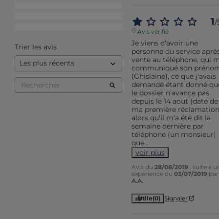
3
étoiles
0
2
étoiles
0
1
/
1
étoile
1
Avis vérifié
Je viens d'avoir une 
Trier les avis
personne du service après
vente au téléphone, qui m'
communiqué son prénom
(Ghislaine), ce que j'avais 
demandé étant donné que
le dossier n'avance pas 
depuis le 14 aout (date de 
ma première réclamation)
alors qu'il m'a été dit la 
semaine dernière par 
téléphone (un monsieur) 
que
...
voir plus
Avis du
28/08/2019
, suite à u
expérience du
03/07/2019
par
A.A.
Utile
(0)
Signaler