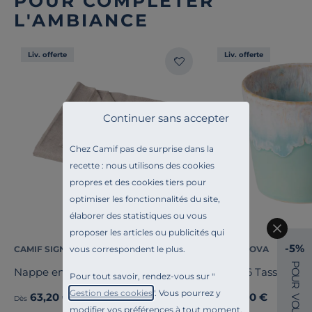
POUR COMPLÉTER
L'AMBIANCE
Liv. offerte
Liv. offerte
Continuer sans accepter
Chez Camif pas de surprise dans la
recette : nous utilisons des cookies
propres et des cookies tiers pour
optimiser les fonctionnalités du site,
élaborer des statistiques ou vous
proposer les articles ou publicités qui
-5%
vous correspondent le plus.
CAMIF SIGNATURE
COSTA NOVA
P
Nappe enduite coton lin Laurie
Lot de 6 Tasses Lu
O
Pour tout savoir, rendez-vous sur "
U
R
Gestion des cookies
". Vous pourrez y
63,20 €
59,00 €
Ancien prix
79,00 €
-20%
V
Dès
Dès
O
modifier vos préférences à tout moment.
U