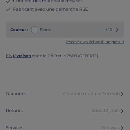
Contient des matériaux recyclés
Fabricant avec une démarche RSE
Choisir
Couleur :
Blanc
+ 10
Recevez un échantillon gratuit
Livraison
entre le 21/09 et le 28/09 (OFFERTE)
Garanties
Garantie multiple Fermob
Retours
Sous 30 jours
Services
Débarras