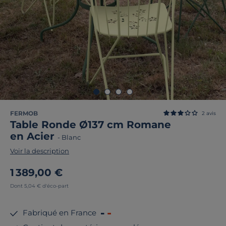
FERMOB
2
avis
Table Ronde Ø137 cm Romane
en Acier
-
Blanc
Voir la description
1 389,00 €
Dont 5,04 € d'éco-part
Fabriqué en France