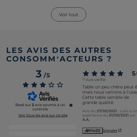
Voir tout
LES AVIS DES AUTRES
CONSOMM’ACTEURS ?
3
5
/
/
5
Avis vérifié
Table un peu chère peut ê
mais nous verrons à l'usag
Cette table semble de 
grande qualité.
Basé sur
2
avis soumis à un
contrôle
Avis du
27/05/2021
, suite à u
expérience du
01/03/2021
par
Voir tous les avis sur ce site
A.A.
5
étoiles
1
Utile
(0)
Signaler
4
étoiles
0