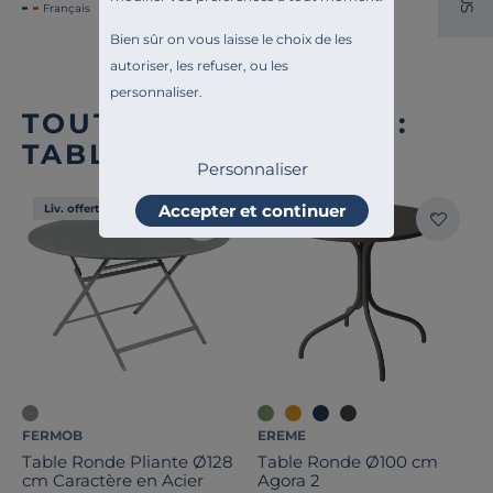
Français
S
Bien sûr on vous laisse le choix de les
autoriser, les refuser, ou les
personnaliser.
TOUTE NOTRE OFFRE :
TABLES D'EXTÉRIEUR
Personnaliser
Accepter et continuer
Liv. offerte
Liv. offerte
FERMOB
EREME
Table Ronde Pliante Ø128
Table Ronde Ø100 cm
cm Caractère en Acier
Agora 2