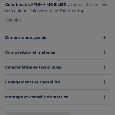
Colorblock LAFUMA MOBILIER
va vous satisfaire avec
ses couleurs fraîches et dans l'air du temps.
Fabriquée en France
, cette table s'adapte à tout
Voir plus
espace. Spécialement conçue pour l'extérieur, elle
mêle
solidité
et
longévité
. Sa structure en acier HLE
assure une pérennité du produit. Ce matériau est
Dimensions et poids
très
résistants aux UV et aux intempéries
.
Légère
et pratique, cette table
pliable
est facile à
Composition et matières
ranger et utilisera peu d'espace. Elle est parfaite sur un
balcon ou une terrasse.
Découvrez toute notre sélection :
Tables d'extérieur
Caractéristiques techniques
Engagements et traçabilité
Montage et conseils d'entretien