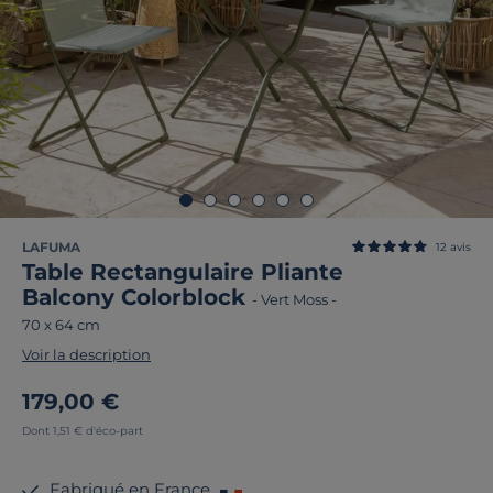
LAFUMA
12
avis
Table Rectangulaire Pliante
Balcony Colorblock
-
Vert Moss
-
70 x 64 cm
Voir la description
179,00 €
Dont 1,51 € d'éco-part
Fabriqué en France