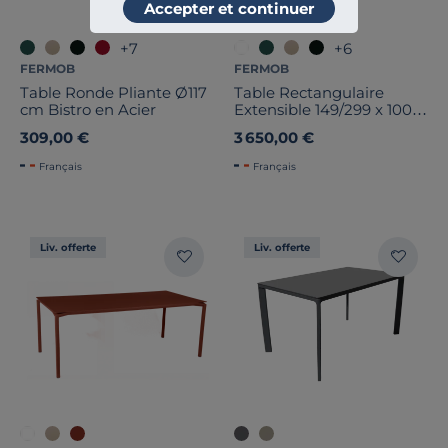
Accepter et continuer
+7
+6
FERMOB
FERMOB
Table Ronde Pliante Ø117
Table Rectangulaire
cm Bistro en Acier
Extensible 149/299 x 100
cm Ribambelle en
309,00 €
3 650,00 €
Aluminium
Français
Français
Liv. offerte
Liv. offerte