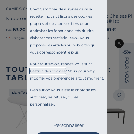
CAMIF SIGNATURE
LAFUMA
Chez Camif pas de surprise dans la
Lot de 2 Chaises Pl
recette : nous utilisons des cookies
Nappe enduite coton lin Laurie
Batyline® Iso
propres et des cookies tiers pour
63,20 €
119,00 €
Ancien prix
79,00 €
-20%
Dès
Dès
optimiser les fonctionnalités du site,
élaborer des statistiques ou vous
Français
Français
proposer les articles ou publicités qui
-5%
vous correspondent le plus.
P
O
Pour tout savoir, rendez-vous sur "
U
TOUTE NOTRE OFFRE :
R
Gestion des cookies
". Vous pourrez y
V
TABLES D'EXTÉRIEUR
O
modifier vos préférences à tout moment.
U
S
Bien sûr on vous laisse le choix de les
Liv. offerte
Liv. offerte
autoriser, les refuser, ou les
personnaliser.
Personnaliser