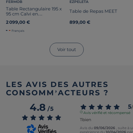
FERMOB
EZPELETA
Table Rectangulaire 195 x
Table de Repas MEET
95 cm Calvi en
Aluminium
2 099,00 €
899,00 €
Français
Voir tout
LES AVIS DES AUTRES
CONSOMM’ACTEURS ?
4.8
5
/
/
5
Avis vérifié et récompensé
Tbien
Avis du
09/06/2026
, suite à 
expérience du
10/04/2026
par