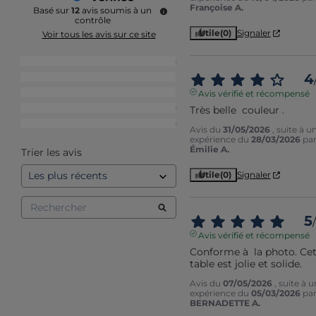
Françoise A.
Basé sur
12
avis soumis à un
contrôle
Utile
(0)
Signaler
Voir tous les avis sur ce site
5
étoiles
10
4
4
étoiles
1
3
étoiles
1
Avis vérifié et récompensé
2
étoiles
0
Très belle  couleur .
1
étoile
0
Avis du
31/05/2026
, suite à u
expérience du
28/03/2026
pa
Émilie A.
Trier les avis
Utile
(0)
Signaler
5
/
Avis vérifié et récompensé
Conforme à  la photo. Cet
table est jolie et solide.
Avis du
07/05/2026
, suite à 
expérience du
05/03/2026
pa
BERNADETTE A.