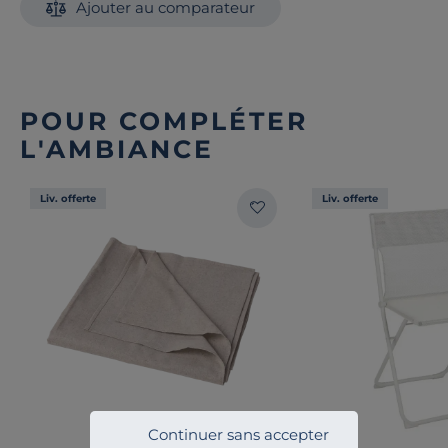
Ajouter au comparateur
POUR COMPLÉTER
L'AMBIANCE
Liv. offerte
Liv. offerte
Continuer sans accepter