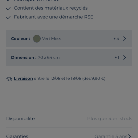
Contient des matériaux recyclés
Fabricant avec une démarche RSE
Choisir
Couleur :
Vert Moss
+ 4
Choisir
Dimension :
70 x 64 cm
+ 1
Livraison
entre le 12/08 et le 18/08 (dès 9,90 €)
Disponibilité
Plus que 4 en stock
Garanties
Garantie 5 ans