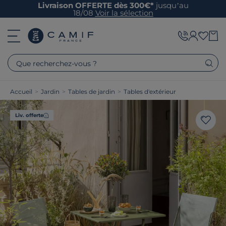
Livraison OFFERTE dès 300€*
jusqu’au
18/08
Voir la sélection
Que recherchez-vous ?
Accueil
>
Jardin
>
Tables de jardin
>
Tables d'extérieur
Liv. offerte