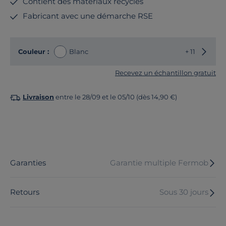
Contient des matériaux recyclés
Fabricant avec une démarche RSE
Choisir
Couleur :
Blanc
+ 11
Recevez un échantillon gratuit
Livraison
entre le 28/09 et le 05/10 (dès 14,90 €)
Garanties
Garantie multiple Fermob
Retours
Sous 30 jours