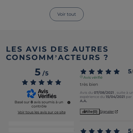
Voir tout
LES AVIS DES AUTRES
CONSOMM’ACTEURS ?
5
5
/
/
5
Avis vérifié
très bien
Avis du
07/08/2021
, suite à u
expérience du
15/04/2021
par
A.A.
Basé sur
8
avis soumis à un
contrôle
Utile
(0)
Signaler
Voir tous les avis sur ce site
5
étoiles
8
5
4
étoiles
0
/