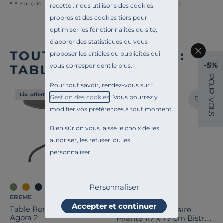
Français
Français
recette : nous utilisons des cookies
propres et des cookies tiers pour
optimiser les fonctionnalités du site,
élaborer des statistiques ou vous
TOUTE NOTRE OFFRE :
proposer les articles ou publicités qui
-5%
vous correspondent le plus.
TABLES D'EXTÉRIEUR
P
O
Pour tout savoir, rendez-vous sur "
U
R
Liv. offerte
Liv. offerte
Gestion des cookies
". Vous pourrez y
V
O
modifier vos préférences à tout moment.
U
S
Bien sûr on vous laisse le choix de les
autoriser, les refuser, ou les
personnaliser.
Personnaliser
+8
EREME
FERMOB
Accepter et continuer
Table Ronde Ø100 cm
Table Rectangulaire
Agora 2
Pliante 117 x 77 cm Bistro