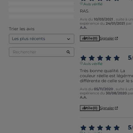
3
étoiles
0
Avis vérifié
2
étoiles
0
RAS.
1
étoile
0
Avis du
10/03/2021
, suite à u
expérience du
24/01/2021
par
A.A.
Trier les avis
Utile
(0)
Signaler
5
/
Avis vérifié
Très bonne qualité. La 
couleur réelle est légérme
différente de celle sur le s
Avis du
05/11/2020
, suite à u
expérience du
30/08/2020
pa
A.A.
Utile
(0)
Signaler
5
/