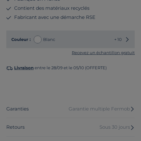
Contient des matériaux recyclés
Fabricant avec une démarche RSE
Choisir
Couleur :
Blanc
+ 10
Recevez un échantillon gratuit
Livraison
entre le 28/09 et le 05/10 (OFFERTE)
Garanties
Garantie multiple Fermob
Retours
Sous 30 jours