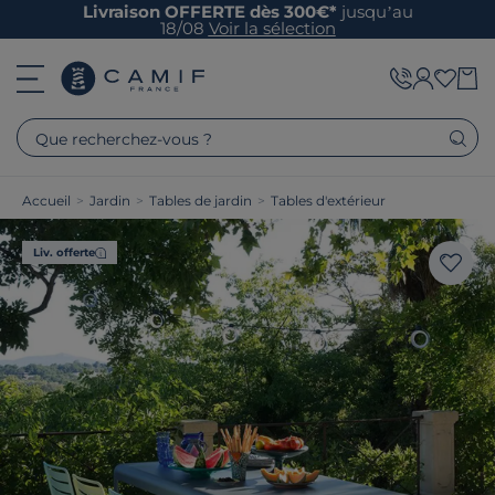
Livraison OFFERTE dès 300€*
jusqu’au
18/08
Voir la sélection
Que recherchez-vous ?
Accueil
>
Jardin
>
Tables de jardin
>
Tables d'extérieur
Liv. offerte