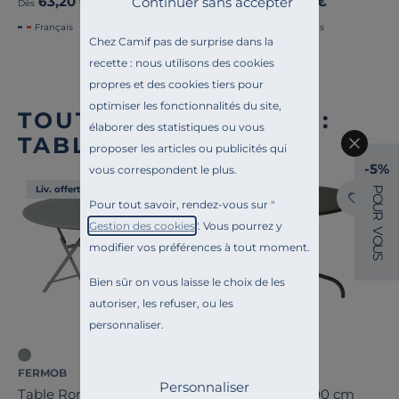
63,20 €
159,00 €
Continuer sans accepter
Ancien prix
79,00 €
-20%
Dès
Français
Français
Chez Camif pas de surprise dans la
recette : nous utilisons des cookies
propres et des cookies tiers pour
optimiser les fonctionnalités du site,
TOUTE NOTRE OFFRE :
élaborer des statistiques ou vous
TABLES D'EXTÉRIEUR
proposer les articles ou publicités qui
-5%
vous correspondent le plus.
P
Liv. offerte
Liv. offerte
O
Pour tout savoir, rendez-vous sur "
U
R
Gestion des cookies
". Vous pourrez y
V
O
modifier vos préférences à tout moment.
U
S
Bien sûr on vous laisse le choix de les
autoriser, les refuser, ou les
personnaliser.
FERMOB
EREME
Personnaliser
Table Ronde Pliante Ø128
Table Ronde Ø100 cm