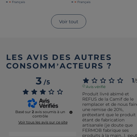
Français
Français
Voir tout
LES AVIS DES AUTRES
CONSOMM’ACTEURS ?
3
1
/
/
5
Avis vérifié
Produit livré abimé et 
REFUS de la Camif de le 
remplacer et de nous faire
une remise de 20%, 
Basé sur
2
avis soumis à un
prétextant que le produit 
contrôle
étant de fabrication 
Voir tous les avis sur ce site
artisanale (je doute que 
FERMOB fabrique ses 
5
étoiles
1
produits à la main...), peut