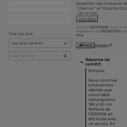
présenter des marques de
4
étoiles
0
"charme " et "d'authenticit
3
étoiles
0
, de ce typ
...
2
étoiles
0
voir plus
1
étoile
1
Avis du
15/07/2025
, suite à u
expérience du
09/05/2025
pa
Trier les avis
M.A.
Utile
(1)
Signaler
Réponse de
camif.fr
Bonjour,

Nous sommes 
sincèrement 
désolés que 
votre table 
rectangulaire 
196 x 90 cm 
Bellevie de 
FERMOB ait 
été livrée avec 
un accroc. En 