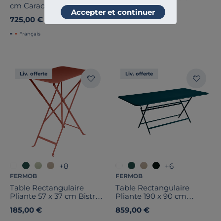
cm Caractère en Acier
Agora 2
Accepter et continuer
725,00 €
349,00 €
Français
Liv. offerte
Liv. offerte
+8
+6
FERMOB
FERMOB
Table Rectangulaire
Table Rectangulaire
Pliante 57 x 37 cm Bistro
Pliante 190 x 90 cm
en Acier
Caractère en Acier
185,00 €
859,00 €